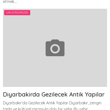
etmek….
UNCATEGORIZED
Diyarbakirda Gezilecek Antik Yapilar
Diyarbakır’da Gezilecek Antik Yapılar Diyarbakır, zengin
tarihi ve kültürel mirasıyla dolu bir şehir. Bu şehir,