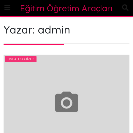
Skip
Eğitim Öğretim Araçları
to
content
Yazar:
admin
UNCATEGORIZED