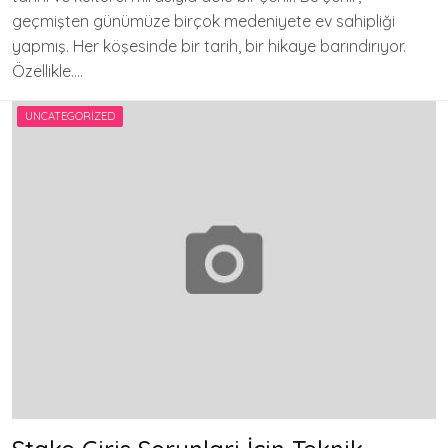
geçmişten günümüze birçok medeniyete ev sahipliği
yapmış. Her köşesinde bir tarih, bir hikaye barındırıyor.
Özellikle….
UNCATEGORIZED