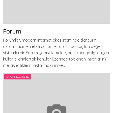
Forum
Forumlar, modern internet ekosisteminde deneyim
aktarımı için en etkili çözümler arasında sayılan değerli
sistemlerdir. Forum yapısı temelde, aynı konuya ilgi duyan
kullanıcıların|ortak konular üzerinde toplanan insanların}
merak ettiklerini aktarmalarını ve….
UNCATEGORIZED