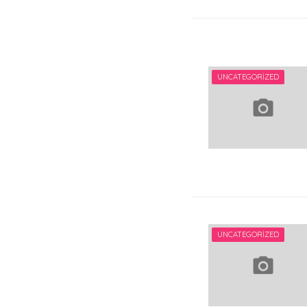
UNCATEGORIZED
UNCATEGORIZED