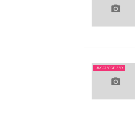
UNCATEGORIZED
Yazı