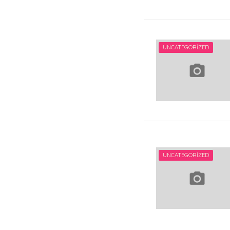
UNCATEGORIZED
UNCATEGORIZED