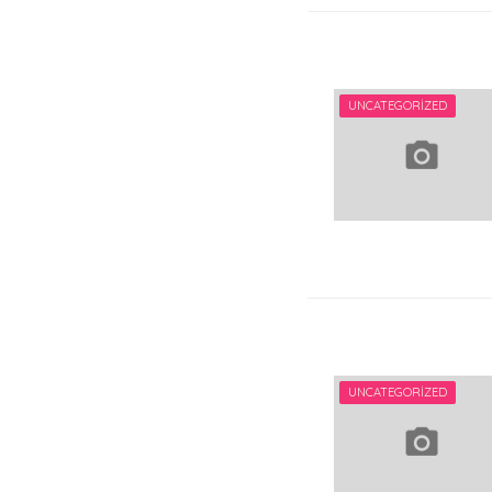
UNCATEGORIZED
UNCATEGORIZED