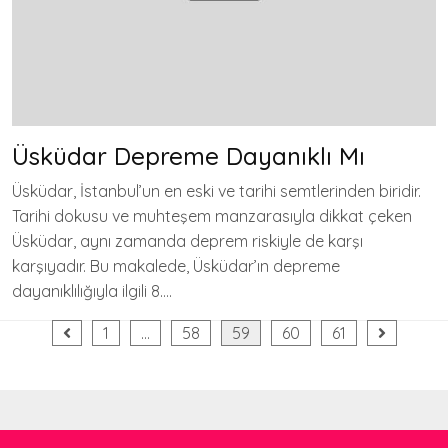
Üsküdar Depreme Dayanıklı Mı
Üsküdar, İstanbul’un en eski ve tarihi semtlerinden biridir.
Tarihi dokusu ve muhteşem manzarasıyla dikkat çeken
Üsküdar, aynı zamanda deprem riskiyle de karşı
karşıyadır. Bu makalede, Üsküdar’ın depreme
dayanıklılığıyla ilgili 8….
Yazı
1
…
58
59
60
61
sayfalaması