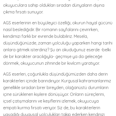
okuyuculara sahip oldukları sıradan dünyaların dışına
çıkma fırsatı sunuyor.
AGS eserlerinin en büyüleyici özelliği, okurun hayal gücünü
nasıl beslediğidir. Bir romanın sayfalarını çevirirken,
kendimizi farklı bir evrende bulabiliriz. Mesela,
düşündüğünüzde, zaman yolculuğu yaparken hangi tarihi
anlara gitmek isterdiniz? Şu an okuduğunuz eserde -belki
de bir karakter aracılığıyla- geçmişe ya da geleceğe
dönmek, okuyucunun zihninde bir kıvılcım yaratıyor.
AGS eserleri, çoğunlukla düşündüğümüzden daha derin
karakterleri içinde barındırıyor. Kurgusal kahramanlarımız
genellikle sıradan birer bireyden, olağanüstü durumların
içine sürüklenen kişilere dönüşüyor. Onların süreçlerini,
içsel çatışmalarını ve keşiflerini izlemek, okuyucuya
empati kurma fırsatı veriyor. Siz de, bu karakterlerin
yaşadığı duygusal yolculukları takip ederken kendinizi