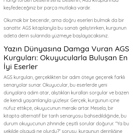
Hangi türden beslenirseniz beslenin, AGS kitaplarında
keşfedeceğiniz bir parça mutlaka vardır.
Okumak bir beceridir, ama doğru eserleri bulmak da bir
sanattır. AGS kitaplarıyla bu sanatı geliştirirken, kurgunun
adeta derin sularında yüzmeye başlayacaksınız.
Yazın Dünyasına Damga Vuran AGS
Kurguları: Okuyucularla Buluşan En
İyi Eserler
AGS kurguları, gerçeklikten bir adım öteye geçerek farklı
senaryolar sunar. Okuyucular, bu eserlerde yeni
dünyalara adım atar, alıştıkları kuralları sorgular ve bazen
de kendi yaşamlarıyla yüzleşir. Gerçek, kurgunun içine
nüfuz ettikçe, okuyucunun merakı artar. Mesela, bir
kitapta alternatif bir tarih senaryosu bahsedildiğinde, bu
durum okuyucunun zihninde çeşitli sorular doğurur. “Ya bu
şekilde olsaydı ne olurdu?” sorusu, kurgunun derinliğine