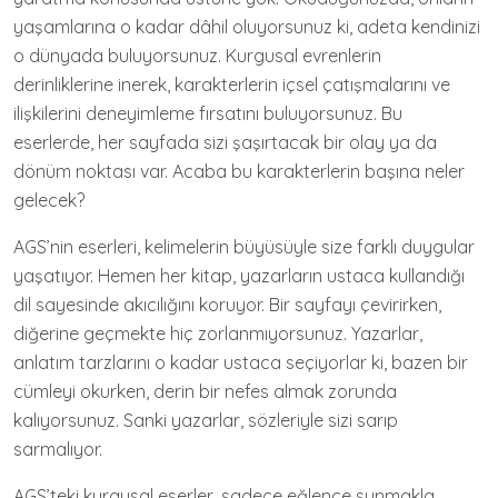
yaşamlarına o kadar dâhil oluyorsunuz ki, adeta kendinizi
o dünyada buluyorsunuz. Kurgusal evrenlerin
derinliklerine inerek, karakterlerin içsel çatışmalarını ve
ilişkilerini deneyimleme fırsatını buluyorsunuz. Bu
eserlerde, her sayfada sizi şaşırtacak bir olay ya da
dönüm noktası var. Acaba bu karakterlerin başına neler
gelecek?
AGS’nin eserleri, kelimelerin büyüsüyle size farklı duygular
yaşatıyor. Hemen her kitap, yazarların ustaca kullandığı
dil sayesinde akıcılığını koruyor. Bir sayfayı çevirirken,
diğerine geçmekte hiç zorlanmıyorsunuz. Yazarlar,
anlatım tarzlarını o kadar ustaca seçiyorlar ki, bazen bir
cümleyi okurken, derin bir nefes almak zorunda
kalıyorsunuz. Sanki yazarlar, sözleriyle sizi sarıp
sarmalıyor.
AGS’teki kurgusal eserler, sadece eğlence sunmakla