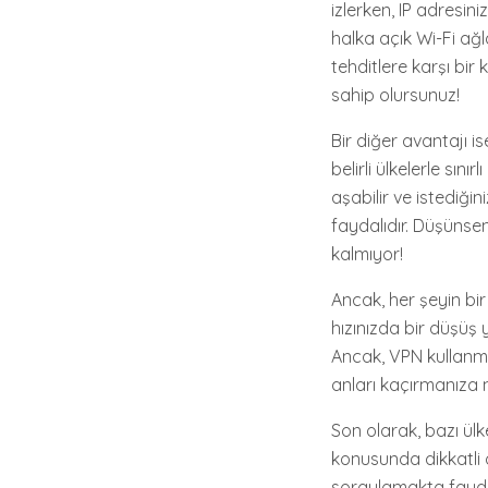
izlerken, IP adresini
halka açık Wi-Fi ağla
tehditlere karşı bir
sahip olursunuz!
Bir diğer avantajı is
belirli ülkelerle sın
aşabilir ve istediğin
faydalıdır. Düşünsen
kalmıyor!
Ancak, her şeyin bir
hızınızda bir düşüş 
Ancak, VPN kullanma
anları kaçırmanıza n
Son olarak, bazı ülke
konusunda dikkatli o
sorgulamakta fayda 