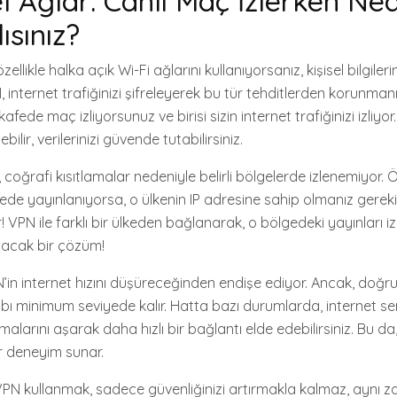
l Ağlar: Canlı Maç İzlerken Ne
ısınız?
ellikle halka açık Wi-Fi ağlarını kullanıyorsanız, kişisel bilgileri
N, internet trafiğinizi şifreleyerek bu tür tehditlerden korunma
 kafede maç izliyorsunuz ve birisi sizin internet trafiğinizi izliy
lir, verilerinizi güvende tutabilirsiniz.
i, coğrafi kısıtlamalar nedeniyle belirli bölgelerde izlenemiyor.
lkede yayınlanıyorsa, o ülkenin IP adresine sahip olmanız gerek
VPN ile farklı bir ülkeden bağlanarak, o bölgedeki yayınları izle
yacak bir çözüm!
PN’in internet hızını düşüreceğinden endişe ediyor. Ancak, doğr
ybı minimum seviyede kalır. Hatta bazı durumlarda, internet se
amalarını aşarak daha hızlı bir bağlantı elde edebilirsiniz. Bu d
bir deneyim sunar.
 VPN kullanmak, sadece güvenliğinizi artırmakla kalmaz, ayn