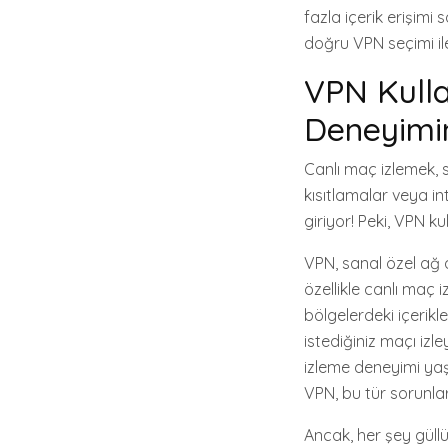
fazla içerik erişimi
doğru VPN seçimi ile
VPN Kull
Deneyimin
Canlı maç izlemek, s
kısıtlamalar veya in
giriyor! Peki, VPN k
VPN, sanal özel ağ an
özellikle canlı maç i
bölgelerdeki içerikle
istediğiniz maçı izley
izleme deneyimi yaşa
VPN, bu tür sorunlar
Ancak, her şey güllü