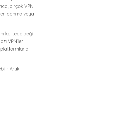
Ayrıca, birçok VPN
lerken donma veya
ı kalitede değil.
bazı VPN’ler
i platformlarla
lir. Artık