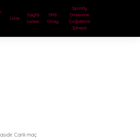
Spotify
i
Sayfa
SMS
Dinlenme
Liste
Listesi
Onay
Çoğaltma
Şifresiz
asıdır. Canlı maç