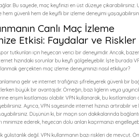
 sağlar. Bu sayede, maç keyfinizi en üst düzeye çıkarabilirsiniz.
 hem güvenli hem de keyifli bir izleme deneyimi yaşayabilirsini
anmanın Canlı Maç İzleme
ize Etkisi: Faydalar ve Riskler
por tutkunları için heyecan verici bir deneyimdir. Ancak, baze
ternet hızındaki sorunlar bu keyfi gölgeleyebilir. İşte burada 
ullanmak gerçekten maç izleme deneyiminizi nasıl etkiliyor?
lamına gelir ve internet trafiğinizi şifreleyerek güvenli bir bağ
zlerken büyük bir avantajdır. Örneğin, bazı liglerin veya yayıncıla
rine erişim kısıtlaması olabilir. VPN kullanarak, bu kısıtlamaları 
ebilirsiniz. Ayrıca, VPN sayesinde internet hızınızı artırabilir ve 
yabilirsiniz. Düşünün ki, bir maçın son dakikalarında bağlantın
ı minimize ederek, heyecan dolu anları kaçırmanızı engelleyebil
k gülistanlık değil. VPN kullanmanın bazı riskleri de mevcut. Önc