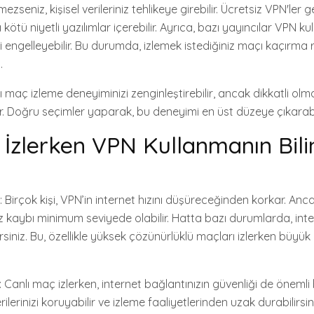
zseniz, kişisel verileriniz tehlikeye girebilir. Ücretsiz VPN'ler ge
 kötü niyetli yazılımlar içerebilir. Ayrıca, bazı yayıncılar VPN kul
zi engelleyebilir. Bu durumda, izlemek istediğiniz maçı kaçırma r
.
 maç izleme deneyiminizi zenginleştirebilir, ancak dikkatli ol
r. Doğru seçimler yaparak, bu deneyimi en üst düzeye çıkarabil
 İzlerken VPN Kullanmanın Bi
: Birçok kişi, VPN’in internet hızını düşüreceğinden korkar. Anc
z kaybı minimum seviyede olabilir. Hatta bazı durumlarda, inter
lirsiniz. Bu, özellikle yüksek çözünürlüklü maçları izlerken büyük
: Canlı maç izlerken, internet bağlantınızın güvenliği de önemli
rilerinizi koruyabilir ve izleme faaliyetlerinden uzak durabilirsini