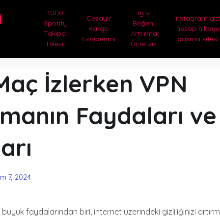
m
1000
Igtv
Cezayir
instagram gizl
Spotify
Beğeni
Kargo
hesap hikaye
Takipçi
Arttırma
Gönderimi
bakma sitesi
Hilesi
Ücretsiz
Maç İzlerken VPN
nmanın Faydaları ve
arı
im 7, 2024
üyük faydalarından biri, internet üzerindeki gizliliğinizi artırm