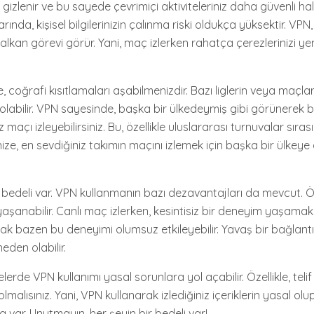
z gizlenir ve bu sayede çevrimiçi aktiviteleriniz daha güvenli hale
rında, kişisel bilgilerinizin çalınma riski oldukça yüksektir. VPN,
 kalkan görevi görür. Yani, maç izlerken rahatça çerezlerinizi
e, coğrafi kısıtlamaları aşabilmenizdir. Bazı liglerin veya maçlar
ırlı olabilir. VPN sayesinde, başka bir ülkedeymiş gibi görünerek b
iz maçı izleyebilirsiniz. Bu, özellikle uluslararası turnuvalar sır
ize, en sevdiğiniz takımın maçını izlemek için başka bir ülkey
 bedeli var. VPN kullanmanın bazı dezavantajları da mevcut. Öz
yaşanabilir. Canlı maç izlerken, kesintisiz bir deneyim yaşamak i
k bazen bu deneyimi olumsuz etkileyebilir. Yavaş bir bağlant
eden olabilir.
lerde VPN kullanımı yasal sorunlara yol açabilir. Özellikle, telif h
lmalısınız. Yani, VPN kullanarak izlediğiniz içeriklerin yasal olu
var. Unutmayın, her şeyin bir bedeli var!