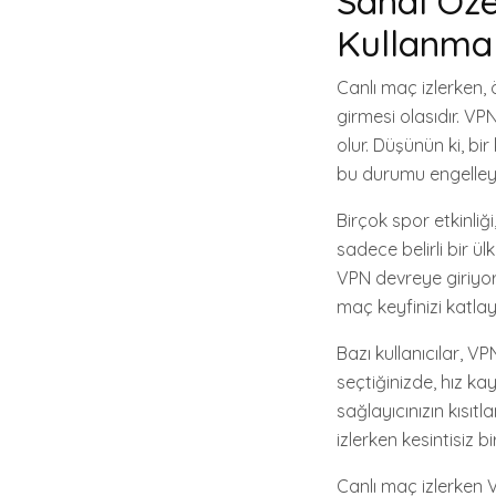
Sanal Öze
Kullanmal
Canlı maç izlerken, öz
girmesi olasıdır. VP
olur. Düşünün ki, bir
bu durumu engelleyebi
Birçok spor etkinliğ
sadece belirli bir ü
VPN devreye giriyor! 
maç keyfinizi katla
Bazı kullanıcılar, V
seçtiğinizde, hız ka
sağlayıcınızın kısıtl
izlerken kesintisiz 
Canlı maç izlerken