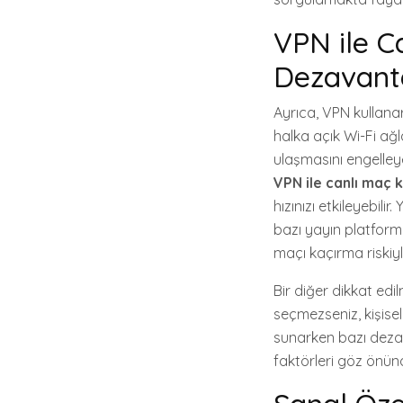
VPN ile C
Dezavanta
Ayrıca, VPN kullanara
halka açık Wi-Fi ağla
ulaşmasını engelley
VPN ile canlı maç k
hızınızı etkileyebilir
bazı yayın platforml
maçı kaçırma riskiyle
Bir diğer dikkat edil
seçmezseniz, kişisel v
sunarken bazı deza
faktörleri göz önü