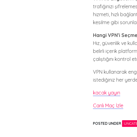
trafiğinizi şifreleme
hizmeti, hızlı bağla
kesilme gibi sorunla
Hangi VPN’i Seçmel
Hız, güvenlik ve kul
belirli içerik platf
çalıştığını kontrol 
VPN kullanarak enge
istediğiniz her yerd
kacak yayın
Canlı Maç İzle
POSTED UNDER
UNCAT