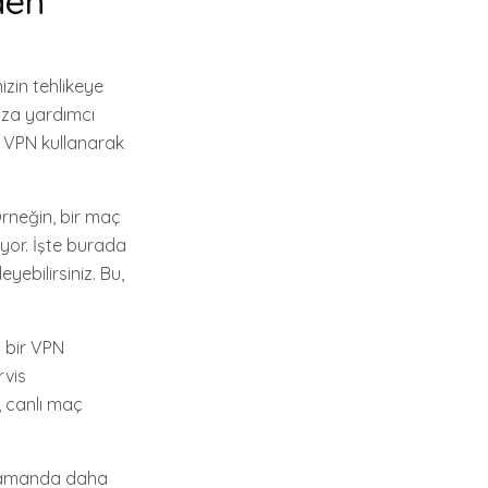
den
nizin tehlikeye
nıza yardımcı
or. VPN kullanarak
 Örneğin, bir maç
iyor. İşte burada
yebilirsiniz. Bu,
u bir VPN
rvis
a, canlı maç
ı zamanda daha