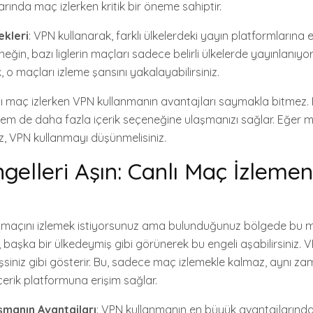
arında maç izlerken kritik bir öneme sahiptir.
ekleri
: VPN kullanarak, farklı ülkelerdeki yayın platformlarına 
neğin, bazı liglerin maçları sadece belirli ülkelerde yayınlanıyor
 o maçları izleme şansını yakalayabilirsiniz.
lı maç izlerken VPN kullanmanın avantajları saymakla bitmez
r hem de daha fazla içerik seçeneğine ulaşmanızı sağlar. Eğer m
ız, VPN kullanmayı düşünmelisiniz.
gelleri Aşın: Canlı Maç İzlemen
bol maçını izlemek istiyorsunuz ama bulunduğunuz bölgede bu 
 başka bir ülkedeymiş gibi görünerek bu engeli aşabilirsiniz. VP
siniz gibi gösterir. Bu, sadece maç izlemekle kalmaz, aynı 
çerik platformuna erişim sağlar.
Aşmanın Avantajları
: VPN kullanmanın en büyük avantajlarından