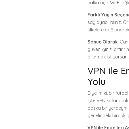
halka açık Wi-Fi ağl
Farklı Yayın Seçen
sağlayabilirsiniz. Ör
ülkelere bağlanarak,
Sonuç Olarak
: Can
güvenliğinizi artırı
artırmak istiyorsan
VPN ile En
Yolu
Diyelim ki, bir fut
İşte VPN kullanarak,
başka bir yerdeymiş
genelindeki birçok i
VPN ile Engelleri 