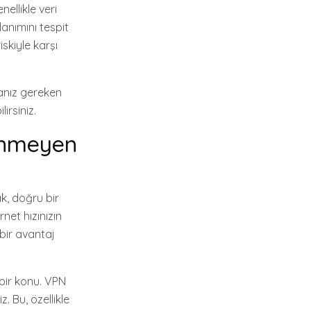
nellikle veri
lanımını tespit
iskiyle karşı
manız gereken
irsiniz.
linmeyen
ak, doğru bir
net hızınızın
 bir avantaj
 bir konu. VPN
z. Bu, özellikle