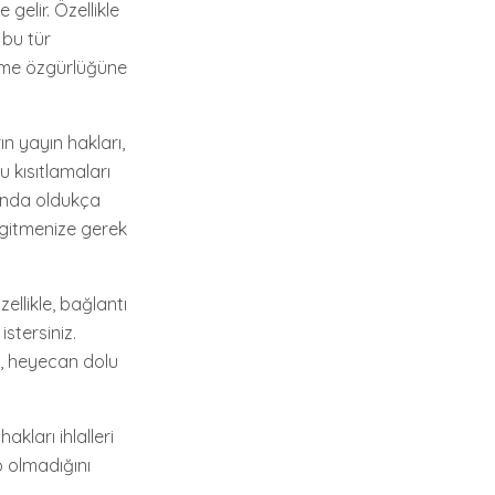
 gelir. Özellikle
 bu tür
 yeme özgürlüğüne
ın yayın hakları,
u kısıtlamaları
asında oldukça
e gitmenize gerek
ellikle, bağlantı
stersiniz.
ı, heyecan dolu
akları ihlalleri
p olmadığını