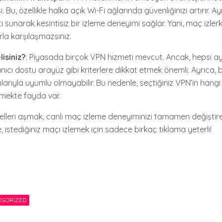
si. Bu, özellikle halka açık Wi-Fi ağlarında güvenliğinizi artırır. 
ntı sunarak kesintisiz bir izleme deneyimi sağlar. Yani, maç iz
rla karşılaşmazsınız.
isiniz?
: Piyasada birçok VPN hizmeti mevcut. Ancak, hepsi ayn
lanıcı dostu arayüz gibi kriterlere dikkat etmek önemli. Ayrıca, 
ormlarıyla uyumlu olmayabilir. Bu nedenle, seçtiğiniz VPN’in hang
etmekte fayda var.
lleri aşmak, canlı maç izleme deneyiminizi tamamen değiştirebi
e, istediğiniz maçı izlemek için sadece birkaç tıklama yeterli!
EGORIZED