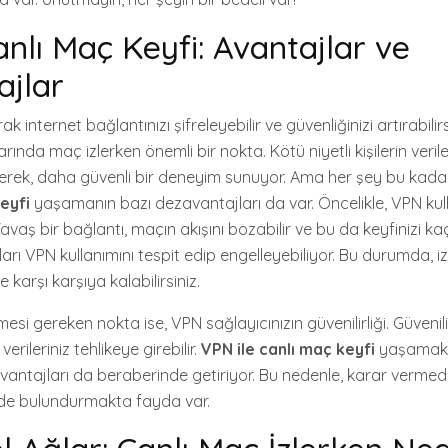
anlı Maç Keyfi: Avantajlar ve
jlar
k internet bağlantınızı şifreleyebilir ve güvenliğinizi artırabilirsi
rında maç izlerken önemli bir nokta. Kötü niyetli kişilerin verile
erek, daha güvenli bir deneyim sunuyor. Ama her şey bu kada
eyfi
yaşamanın bazı dezavantajları da var. Öncelikle, VPN ku
. Yavaş bir bağlantı, maçın akışını bozabilir ve bu da keyfinizi kaçı
arı VPN kullanımını tespit edip engelleyebiliyor. Bu durumda, iz
 karşı karşıya kalabilirsiniz.
mesi gereken nokta ise, VPN sağlayıcınızın güvenilirliği. Güvenil
erileriniz tehlikeye girebilir.
VPN ile canlı maç keyfi
yaşamak,
vantajları da beraberinde getiriyor. Bu nedenle, karar verm
nde bulundurmakta fayda var.