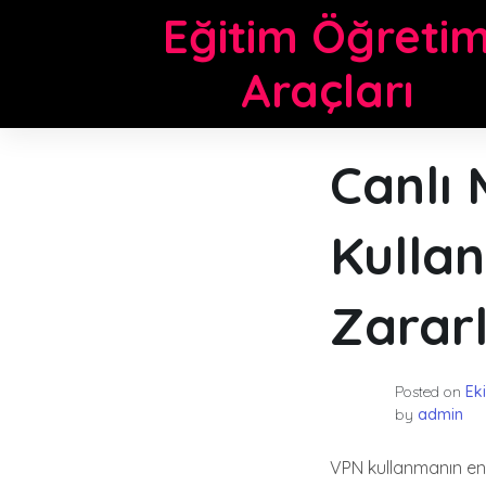
Skip
Eğitim Öğreti
to
content
Araçları
Canlı 
Kulla
Zararl
Posted on
Ek
by
admin
VPN kullanmanın en b