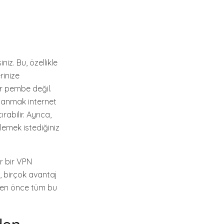
niz. Bu, özellikle
rinize
r pembe değil.
llanmak internet
rabilir. Ayrıca,
lemek istediğiniz
ir bir VPN
 birçok avantaj
eden önce tüm bu