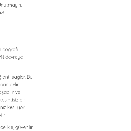
 Unutmayın,
z!
n coğrafi
VPN devreye
lantı sağlar. Bu,
rın belirli
aşabilir ve
kesintisiz bir
ız kesiliyor!
ir.
elikle, güvenilir