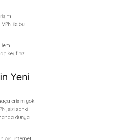
erişim
. VPN ile bu
. Hem
aç keyfinizi
in Yeni
maça erişim yok.
N, sizi sanki
zamanda dünya
 biri, internet