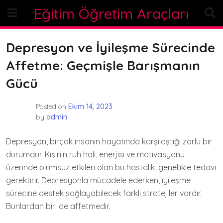
Skip
Eğitim Öğretim Araçları
to
content
Depresyon ve İyileşme Sürecinde
Affetme: Geçmişle Barışmanın
Gücü
Posted on
Ekim 14, 2023
by
admin
Depresyon, birçok insanın hayatında karşılaştığı zorlu bir
durumdur. Kişinin ruh hali, enerjisi ve motivasyonu
üzerinde olumsuz etkileri olan bu hastalık, genellikle tedavi
gerektirir. Depresyonla mücadele ederken, iyileşme
sürecine destek sağlayabilecek farklı stratejiler vardır.
Bunlardan biri de affetmedir.