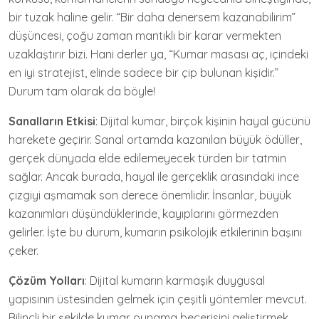
bir tuzak haline gelir. “Bir daha denersem kazanabilirim”
düşüncesi, çoğu zaman mantıklı bir karar vermekten
uzaklaştırır bizi. Hani derler ya, “Kumar masası aç, içindeki
en iyi stratejist, elinde sadece bir çip bulunan kişidir.”
Durum tam olarak da böyle!
Sanalların Etkisi
: Dijital kumar, birçok kişinin hayal gücünü
harekete geçirir. Sanal ortamda kazanılan büyük ödüller,
gerçek dünyada elde edilemeyecek türden bir tatmin
sağlar. Ancak burada, hayal ile gerçeklik arasındaki ince
çizgiyi aşmamak son derece önemlidir. İnsanlar, büyük
kazanımları düşündüklerinde, kayıplarını görmezden
gelirler. İşte bu durum, kumarın psikolojik etkilerinin başını
çeker.
Çözüm Yolları
: Dijital kumarın karmaşık duygusal
yapısının üstesinden gelmek için çeşitli yöntemler mevcut.
Bilinçli bir şekilde kumar oynama becerisini geliştirmek,