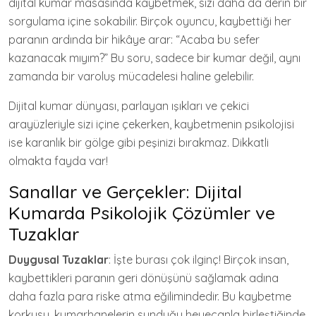
dijital kumar masasında kaybetmek, sizi daha da derin bir
sorgulama içine sokabilir. Birçok oyuncu, kaybettiği her
paranın ardında bir hikâye arar: “Acaba bu sefer
kazanacak mıyım?” Bu soru, sadece bir kumar değil, aynı
zamanda bir varoluş mücadelesi haline gelebilir.
Dijital kumar dünyası, parlayan ışıkları ve çekici
arayüzleriyle sizi içine çekerken, kaybetmenin psikolojisi
ise karanlık bir gölge gibi peşinizi bırakmaz. Dikkatli
olmakta fayda var!
Sanallar ve Gerçekler: Dijital
Kumarda Psikolojik Çözümler ve
Tuzaklar
Duygusal Tuzaklar
: İşte burası çok ilginç! Birçok insan,
kaybettikleri paranın geri dönüşünü sağlamak adına
daha fazla para riske atma eğilimindedir. Bu kaybetme
korkusu, kumarhanelerin sunduğu heyecanla birleştiğinde,