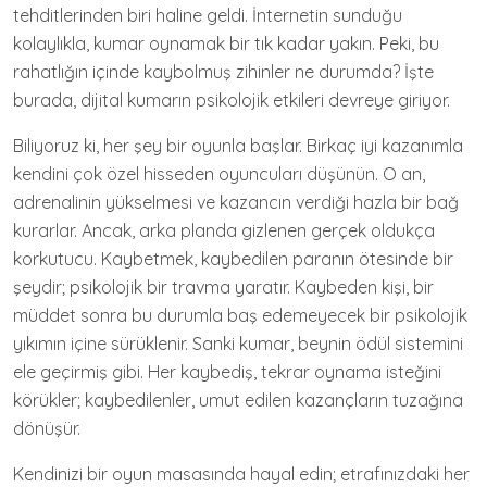
tehditlerinden biri haline geldi. İnternetin sunduğu
kolaylıkla, kumar oynamak bir tık kadar yakın. Peki, bu
rahatlığın içinde kaybolmuş zihinler ne durumda? İşte
burada, dijital kumarın psikolojik etkileri devreye giriyor.
Biliyoruz ki, her şey bir oyunla başlar. Birkaç iyi kazanımla
kendini çok özel hisseden oyuncuları düşünün. O an,
adrenalinin yükselmesi ve kazancın verdiği hazla bir bağ
kurarlar. Ancak, arka planda gizlenen gerçek oldukça
korkutucu. Kaybetmek, kaybedilen paranın ötesinde bir
şeydir; psikolojik bir travma yaratır. Kaybeden kişi, bir
müddet sonra bu durumla baş edemeyecek bir psikolojik
yıkımın içine sürüklenir. Sanki kumar, beynin ödül sistemini
ele geçirmiş gibi. Her kaybediş, tekrar oynama isteğini
körükler; kaybedilenler, umut edilen kazançların tuzağına
dönüşür.
Kendinizi bir oyun masasında hayal edin; etrafınızdaki her