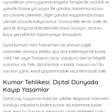
oynadıktan sonra yaşanan kayıplar bireylerde suçluluk ve
yalnızlık hissine yol açıyor. Bir yandan, kazanma arzusu
sizi içerisine çekerken, diğer yandan kayıplarınızla başa
çıkmak zorunda kalıyorsunuz. Önünüzdeki ekran, belki de
gerçek dünya problemlerinden kaçış sunuyor, ama bu
kaçış gerçekte bir hapishaneye dönüşebilir.
Dijital kumarın hem fiziksel hem de zihinsel sağlık
üzerindeki olumsuz etkileri, göz ardı edilemeyecek kadar
ciddi. Her şeyin fazlasının zarar olduğuna dair bir bilgelik
sözümüz var. Peki, dijital kumar o kadar masum mu? Bu
sorunun yanıtı, kendi yaşamımızdaki seçimlerimizde saklı.
Kumar Tehlikesi: Dijital Dünyada
Kayıp Yaşamlar
Dijital çağ, hayatımızı köklü bir şekilde değiştirdi. İnternetin
sunduğu imkanlarla birlikte kumar da evlerimize kadar
girdi. Ama bu durumun arkasında yatan tehlikeleri çoğu