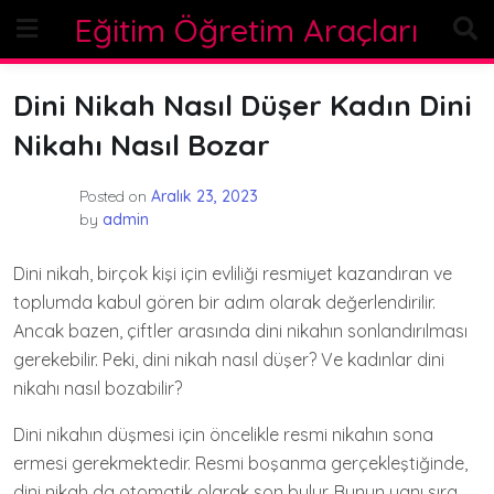
Skip
Eğitim Öğretim Araçları
to
content
Dini Nikah Nasıl Düşer Kadın Dini
Nikahı Nasıl Bozar
Posted on
Aralık 23, 2023
by
admin
Dini nikah, birçok kişi için evliliği resmiyet kazandıran ve
toplumda kabul gören bir adım olarak değerlendirilir.
Ancak bazen, çiftler arasında dini nikahın sonlandırılması
gerekebilir. Peki, dini nikah nasıl düşer? Ve kadınlar dini
nikahı nasıl bozabilir?
Dini nikahın düşmesi için öncelikle resmi nikahın sona
ermesi gerekmektedir. Resmi boşanma gerçekleştiğinde,
dini nikah da otomatik olarak son bulur. Bunun yanı sıra,