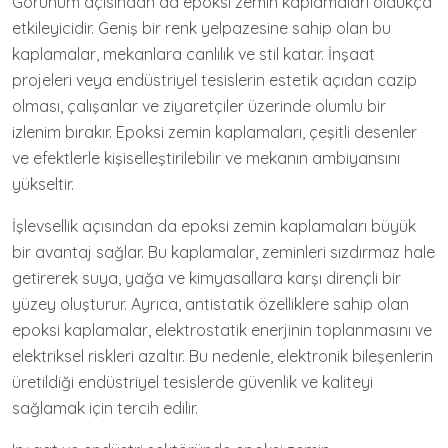
Görünüm açısından da epoksi zemin kaplamaları oldukça
etkileyicidir. Geniş bir renk yelpazesine sahip olan bu
kaplamalar, mekanlara canlılık ve stil katar. İnşaat
projeleri veya endüstriyel tesislerin estetik açıdan cazip
olması, çalışanlar ve ziyaretçiler üzerinde olumlu bir
izlenim bırakır. Epoksi zemin kaplamaları, çeşitli desenler
ve efektlerle kişiselleştirilebilir ve mekanın ambiyansını
yükseltir.
İşlevsellik açısından da epoksi zemin kaplamaları büyük
bir avantaj sağlar. Bu kaplamalar, zeminleri sızdırmaz hale
getirerek suya, yağa ve kimyasallara karşı dirençli bir
yüzey oluşturur. Ayrıca, antistatik özelliklere sahip olan
epoksi kaplamalar, elektrostatik enerjinin toplanmasını ve
elektriksel riskleri azaltır. Bu nedenle, elektronik bileşenlerin
üretildiği endüstriyel tesislerde güvenlik ve kaliteyi
sağlamak için tercih edilir.