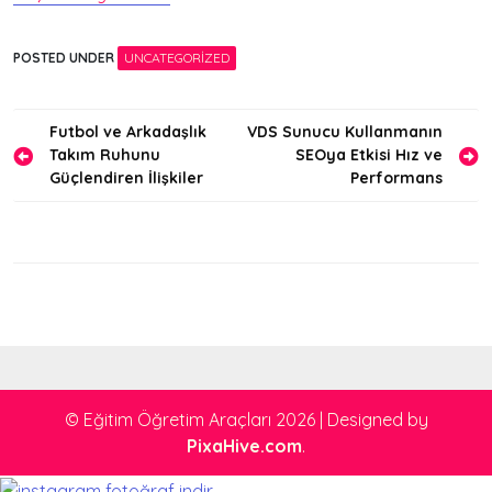
POSTED UNDER
UNCATEGORIZED
Yazı
Futbol ve Arkadaşlık
VDS Sunucu Kullanmanın
Takım Ruhunu
SEOya Etkisi Hız ve
gezinmesi
Güçlendiren İlişkiler
Performans
© Eğitim Öğretim Araçları 2026
|
Designed by
PixaHive.com
.