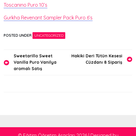
Toscanino Puro 10’s
Gurkha Revenant Sampler Pack Puro 6’s
POSTED UNDER
UNCATEGORIZED
Yazı
Sweetarillo Sweet
Hakiki Deri Tütün Kesesi
Vanilla Puro Vanilya
Cüzdanı 8 Sipariş
gezinmesi
aromalı Satış
© Eğitim Öğretim Araçları 2026
|
Designed by