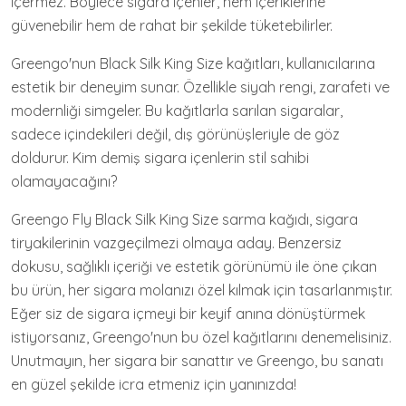
içermez. Böylece sigara içenler, hem içeriklerine
güvenebilir hem de rahat bir şekilde tüketebilirler.
Greengo'nun Black Silk King Size kağıtları, kullanıcılarına
estetik bir deneyim sunar. Özellikle siyah rengi, zarafeti ve
modernliği simgeler. Bu kağıtlarla sarılan sigaralar,
sadece içindekileri değil, dış görünüşleriyle de göz
doldurur. Kim demiş sigara içenlerin stil sahibi
olamayacağını?
Greengo Fly Black Silk King Size sarma kağıdı, sigara
tiryakilerinin vazgeçilmezi olmaya aday. Benzersiz
dokusu, sağlıklı içeriği ve estetik görünümü ile öne çıkan
bu ürün, her sigara molanızı özel kılmak için tasarlanmıştır.
Eğer siz de sigara içmeyi bir keyif anına dönüştürmek
istiyorsanız, Greengo'nun bu özel kağıtlarını denemelisiniz.
Unutmayın, her sigara bir sanattır ve Greengo, bu sanatı
en güzel şekilde icra etmeniz için yanınızda!