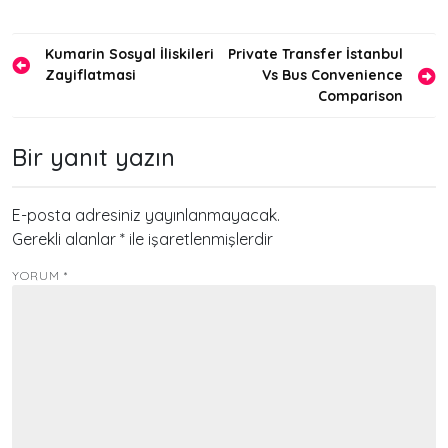
Yazı
Kumarin Sosyal İliskileri
Private Transfer İstanbul
Zayiflatmasi
Vs Bus Convenience
gezinmesi
Comparison
Bir yanıt yazın
E-posta adresiniz yayınlanmayacak.
Gerekli alanlar
*
ile işaretlenmişlerdir
YORUM
*