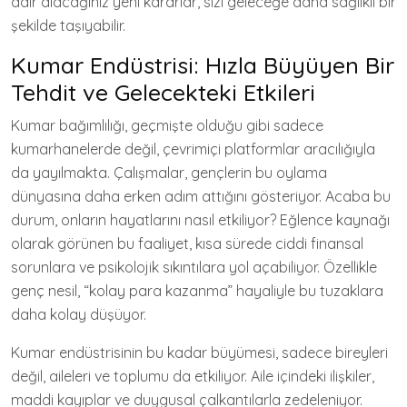
dair alacağınız yeni kararlar, sizi geleceğe daha sağlıklı bir
şekilde taşıyabilir.
Kumar Endüstrisi: Hızla Büyüyen Bir
Tehdit ve Gelecekteki Etkileri
Kumar bağımlılığı, geçmişte olduğu gibi sadece
kumarhanelerde değil, çevrimiçi platformlar aracılığıyla
da yayılmakta. Çalışmalar, gençlerin bu oylama
dünyasına daha erken adım attığını gösteriyor. Acaba bu
durum, onların hayatlarını nasıl etkiliyor? Eğlence kaynağı
olarak görünen bu faaliyet, kısa sürede ciddi finansal
sorunlara ve psikolojik sıkıntılara yol açabiliyor. Özellikle
genç nesil, “kolay para kazanma” hayaliyle bu tuzaklara
daha kolay düşüyor.
Kumar endüstrisinin bu kadar büyümesi, sadece bireyleri
değil, aileleri ve toplumu da etkiliyor. Aile içindeki ilişkiler,
maddi kayıplar ve duygusal çalkantılarla zedeleniyor.