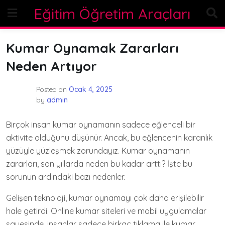
Skip
Eğitim Öğretim Araçları
to
content
Kumar Oynamak Zararları
Neden Artıyor
Posted on
Ocak 4, 2025
by
admin
Birçok insan kumar oynamanın sadece eğlenceli bir
aktivite olduğunu düşünür. Ancak, bu eğlencenin karanlık
yüzüyle yüzleşmek zorundayız. Kumar oynamanın
zararları, son yıllarda neden bu kadar arttı? İşte bu
sorunun ardındaki bazı nedenler.
Gelişen teknoloji, kumar oynamayı çok daha erişilebilir
hale getirdi. Online kumar siteleri ve mobil uygulamalar
sayesinde, insanlar sadece birkaç tıklama ile kumar