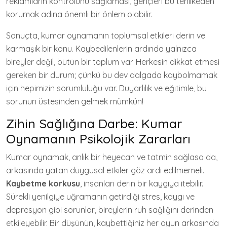
reklamların kontrolünü sağlaması, gençleri bu tehlikeden
korumak adına önemli bir önlem olabilir.
Sonuçta, kumar oynamanın toplumsal etkileri derin ve
karmaşık bir konu. Kaybedilenlerin ardında yalnızca
bireyler değil, bütün bir toplum var. Herkesin dikkat etmesi
gereken bir durum; çünkü bu dev dalgada kaybolmamak
için hepimizin sorumluluğu var. Duyarlılık ve eğitimle, bu
sorunun üstesinden gelmek mümkün!
Zihin Sağlığına Darbe: Kumar
Oynamanın Psikolojik Zararları
Kumar oynamak, anlık bir heyecan ve tatmin sağlasa da,
arkasında yatan duygusal etkiler göz ardı edilmemeli.
Kaybetme korkusu
, insanları derin bir kaygıya itebilir.
Sürekli yenilgiye uğramanın getirdiği stres, kaygı ve
depresyon gibi sorunlar, bireylerin ruh sağlığını derinden
etkileyebilir. Bir düşünün, kaybettiğiniz her oyun arkasında