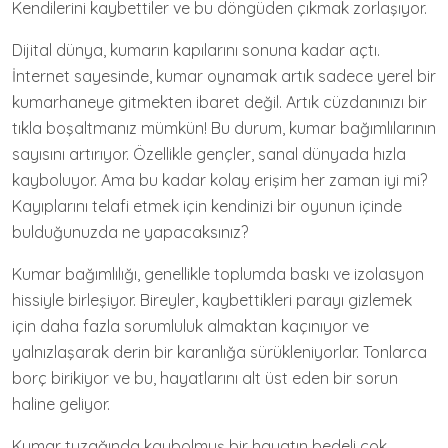
Kendilerini kaybettiler ve bu döngüden çıkmak zorlaşıyor.
Dijital dünya, kumarın kapılarını sonuna kadar açtı.
İnternet sayesinde, kumar oynamak artık sadece yerel bir
kumarhaneye gitmekten ibaret değil. Artık cüzdanınızı bir
tıkla boşaltmanız mümkün! Bu durum, kumar bağımlılarının
sayısını artırıyor. Özellikle gençler, sanal dünyada hızla
kayboluyor. Ama bu kadar kolay erişim her zaman iyi mi?
Kayıplarını telafi etmek için kendinizi bir oyunun içinde
bulduğunuzda ne yapacaksınız?
Kumar bağımlılığı, genellikle toplumda baskı ve izolasyon
hissiyle birleşiyor. Bireyler, kaybettikleri parayı gizlemek
için daha fazla sorumluluk almaktan kaçınıyor ve
yalnızlaşarak derin bir karanlığa sürükleniyorlar. Tonlarca
borç birikiyor ve bu, hayatlarını alt üst eden bir sorun
haline geliyor.
Kumar tuzağında kaybolmuş bir hayatın bedeli çok