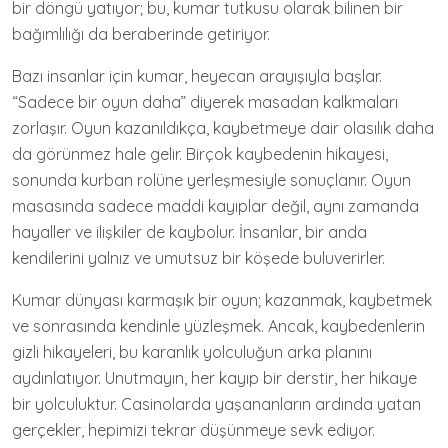
bir döngü yatıyor; bu, kumar tutkusu olarak bilinen bir
bağımlılığı da beraberinde getiriyor.
Bazı insanlar için kumar, heyecan arayışıyla başlar.
“Sadece bir oyun daha” diyerek masadan kalkmaları
zorlaşır. Oyun kazanıldıkça, kaybetmeye dair olasılık daha
da görünmez hale gelir. Birçok kaybedenin hikayesi,
sonunda kurban rolüne yerleşmesiyle sonuçlanır. Oyun
masasında sadece maddi kayıplar değil, aynı zamanda
hayaller ve ilişkiler de kaybolur. İnsanlar, bir anda
kendilerini yalnız ve umutsuz bir köşede buluverirler.
Kumar dünyası karmaşık bir oyun; kazanmak, kaybetmek
ve sonrasında kendinle yüzleşmek. Ancak, kaybedenlerin
gizli hikayeleri, bu karanlık yolculuğun arka planını
aydınlatıyor. Unutmayın, her kayıp bir derstir, her hikaye
bir yolculuktur. Casinolarda yaşananların ardında yatan
gerçekler, hepimizi tekrar düşünmeye sevk ediyor.