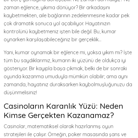
zaman eğlence, yıkıma dönüyor? Bir arkadaşını
kaybetmekten, aile bağlarının zedelenmesine kadar pek
çok dramatik sonuca yol açabiliyor. Hayatınızın
kontrolünü kaybetmeniz işten bile değil. Bu, kumar
oynarken karşılaşabileceğiniz bir gerçeklik…
Yani, kumar oynamak bir eğlence mi, yoksa yıkım mı? İşte
tüm bu saydıklarımız, kumarın iki yüzünü de oldukça iyi
gösteriyor. Bir kayıpla başa çıkmak, belki de bir sonraki
oyunda kazanma umuduyla mümkün olabilir; ama aynı
zamanda, hayatınız duraksarken kaybolmuşluğunuzu da
düşünmelisiniz!
Casinoların Karanlık Yüzü: Neden
Kimse Gerçekten Kazanamaz?
Casinolar, matematiksel olarak hazırlanmış oyun
stratejileri ile çalışır. Örneğin, poker masasında şans ve