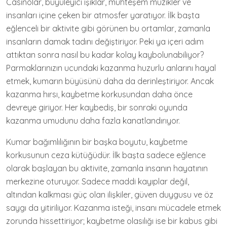
Casinolar, büyüleyici ışıklar, muhteşem müzikler ve
insanları içine çeken bir atmosfer yaratıyor. İlk başta
eğlenceli bir aktivite gibi görünen bu ortamlar, zamanla
insanların damak tadını değiştiriyor. Peki ya içeri adım
attıktan sonra nasıl bu kadar kolay kaybolunabiliyor?
Parmaklarınızın ucundaki kazanma huzurlu anlarını hayal
etmek, kumarın büyüsünü daha da derinleştiriyor. Ancak
kazanma hırsı, kaybetme korkusundan daha önce
devreye giriyor. Her kaybediş, bir sonraki oyunda
kazanma umudunu daha fazla kanatlandırıyor.
Kumar bağımlılığının bir başka boyutu, kaybetme
korkusunun ceza kütüğüdür. İlk başta sadece eğlence
olarak başlayan bu aktivite, zamanla insanın hayatının
merkezine oturuyor. Sadece maddi kayıplar değil,
altından kalkması güç olan ilişkiler, güven duygusu ve öz
saygı da yitiriliyor. Kazanma isteği, insanı mücadele etmek
zorunda hissettiriyor; kaybetme olasılığı ise bir kabus gibi