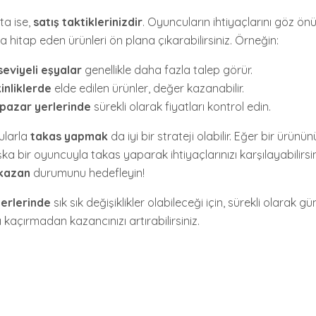
ta ise,
satış taktiklerinizdir
. Oyuncuların ihtiyaçlarını göz ö
 hitap eden ürünleri ön plana çıkarabilirsiniz. Örneğin:
eviyeli eşyalar
genellikle daha fazla talep görür.
inliklerde
elde edilen ürünler, değer kazanabilir.
pazar yerlerinde
sürekli olarak fiyatları kontrol edin.
ularla
takas yapmak
da iyi bir strateji olabilir. Eğer bir ürü
ka bir oyuncuyla takas yaparak ihtiyaçlarınızı karşılayabilirsi
kazan
durumunu hedefleyin!
erlerinde
sık sık değişiklikler olabileceği için, sürekli olarak gü
ı kaçırmadan kazancınızı artırabilirsiniz.