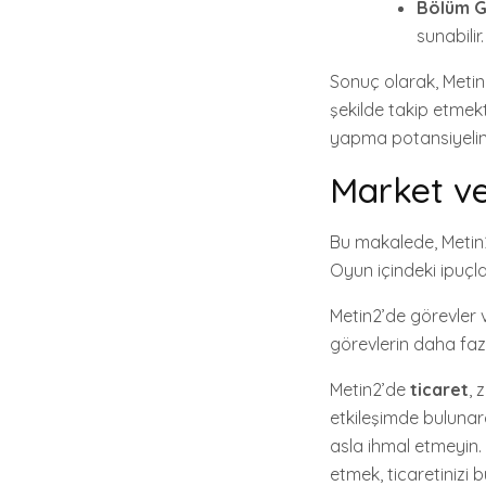
Bölüm G
sunabilir.
Sonuç olarak, Metin2
şekilde takip etmekt
yapma potansiyeline
Market ve 
Bu makalede, Metin2 
Oyun içindeki ipuçlar
Metin2’de görevler v
görevlerin daha fazl
Metin2’de
ticaret
, 
etkileşimde bulunara
asla ihmal etmeyin. 
etmek, ticaretinizi b