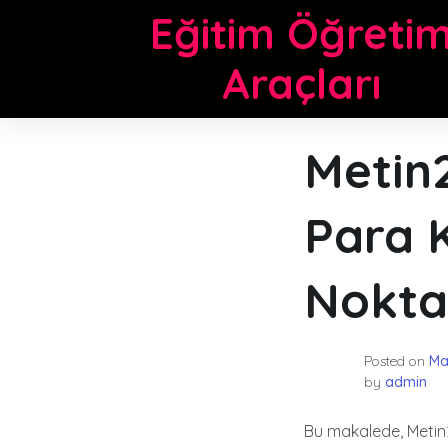
Skip
Eğitim Öğreti
to
content
Araçları
Metin2
Para 
Nokta
Posted on
Ma
by
admin
Bu makalede, Metin2 