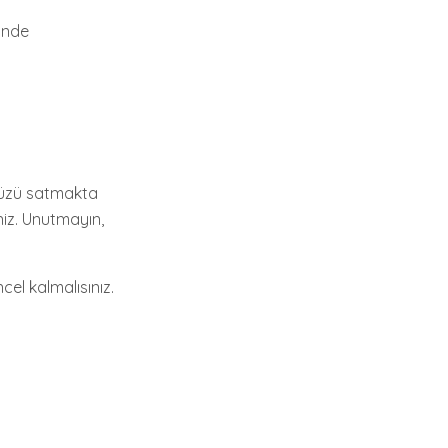
nünde
nünüzü satmakta
niz. Unutmayın,
ncel kalmalısınız.