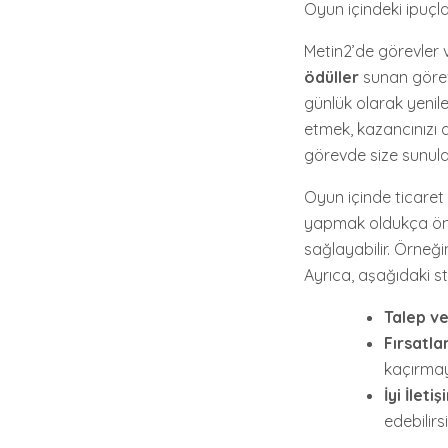
Oyun içindeki ipuçlar
Metin2’de görevler ve
ödüller
sunan görev
günlük olarak yenilen
etmek, kazancınızı a
görevde size sunulan
Oyun içinde ticar
yapmak oldukça önem
sağlayabilir. Örneğin
Ayrıca, aşağıdaki st
Talep ve
Fırsatla
kaçırmay
İyi İletiş
edebilirsi