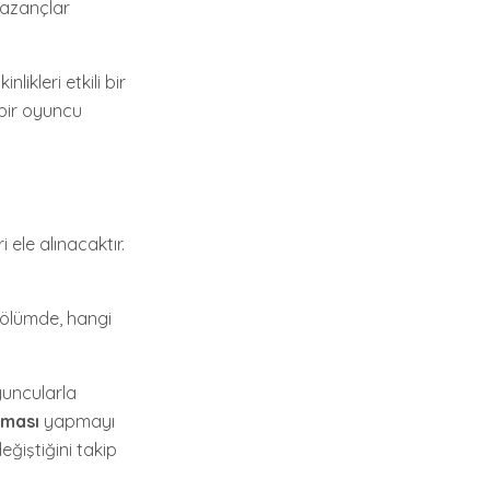
 kazançlar
ikleri etkili bir
 bir oyuncu
 ele alınacaktır.
 bölümde, hangi
oyuncularla
rması
yapmayı
eğiştiğini takip