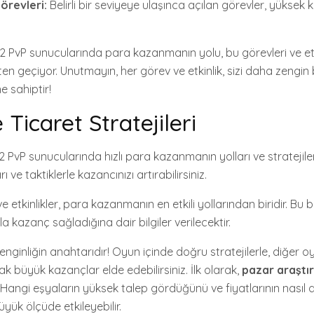
örevleri:
Belirli bir seviyeye ulaşınca açılan görevler, yüksek
 PvP sunucularında para kazanmanın yolu, bu görevleri ve etkinl
en geçiyor. Unutmayın, her görev ve etkinlik, sizi daha zengin
 sahiptir!
Ticaret Stratejileri
PvP sunucularında hızlı para kazanmanın yolları ve stratejileri
ı ve taktiklerle kazancınızı artırabilirsiniz.
e etkinlikler, para kazanmanın en etkili yollarından biridir. Bu
a kazanç sağladığına dair bilgiler verilecektir.
zenginliğin anahtarıdır! Oyun içinde doğru stratejilerle, diğer 
k büyük kazançlar elde edebilirsiniz. İlk olarak,
pazar araştı
Hangi eşyaların yüksek talep gördüğünü ve fiyatlarının nasıl d
üyük ölçüde etkileyebilir.