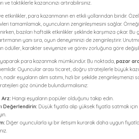
ı ve taktiklerle kazancınızı artırabilirsiniz.
 etkinlikler, para kazanmanın en etkili yollarından biridir. Özell
leri tamamlamak, oyuncuların zenginleşmesini sağlar. Örneğin
irken, bazıları haftalık etkinlikler şeklinde karşımıza çıkar. Bu 
rtırmanın yanı sıra, oyun deneyiminizi de zenginleştirir. Unutm
 ödüller, karakter seviyenize ve görev zorluğuna göre değişikl
et yaparak para kazanmak mümkündür. Bu noktada,
pazar ara
lidir. Oyuncular arası ticaret, doğru stratejilerle büyük kaz
, nadir eşyaların alım satımı, hızlı bir şekilde zenginleşmenizi sa
ratejileri göz önünde bulundurmalısınız:
 Arz:
Hangi eşyaların popüler olduğunu takip edin.
rı Değerlendirin:
Düşük fiyatla alıp yüksek fiyatla satmak için f
ın.
im:
Diğer oyuncularla iyi bir iletişim kurarak daha uygun fiyatl
niz.