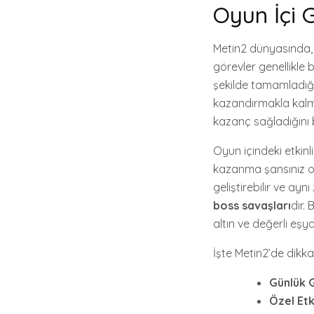
Oyun İçi G
Metin2 dünyasında
görevler genellikle b
şekilde tamamladığın
kazandırmakla kalma
kazanç sağladığını 
Oyun içindeki etkinl
kazanma şansınız olu
geliştirebilir ve ayn
boss savaşları
dır.
altın ve değerli eşy
İşte Metin2’de dikka
Günlük 
Özel Etki