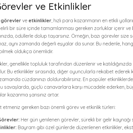
örevler ve Etkinlikler
,
görevler
ve
etkinlikler
, hızlı para kazanmanın en etkili yolları
elirli bir süre içinde tamamlanması gereken zorluklar içerir ve b
ızda, ödüllerle dolup taşarsınız. Örneğin, bazı görevler size 
z, aynı zamanda değerli eşyalar da sunar. Bu nedenle, hangi
bilmek oldukça önemlidir.
ikler, genellikle topluluk tarafından düzenlenir ve katıldığınızd
r. Bu etkinlikler sırasında, diğer oyuncularla rekabet ederek k
ı zamanda cüzdanınızı doldurabilirsiniz. En popüler etkinliklerde
 Bu savaşlarda, güçlü canavarlara karşı mücadele ederken, b
alar kazanma şansınız artar.
t etmeniz gereken bazı önemli görev ve etkinlik türleri:
Görevler:
Her gün yenilenen görevler, sürekli bir gelir kaynağı 
nlikler:
Bayram gibi özel günlerde düzenlenen etkinlikler, ekst