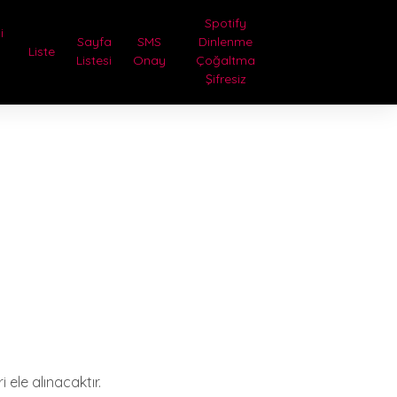
Spotify
i
Sayfa
SMS
Dinlenme
Liste
Listesi
Onay
Çoğaltma
Şifresiz
 ele alınacaktır.