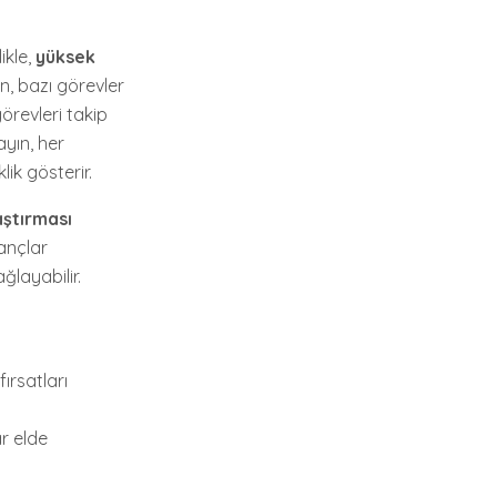
ikle,
yüksek
, bazı görevler
görevleri takip
ayın, her
ik gösterir.
ştırması
ançlar
ğlayabilir.
ırsatları
ar elde