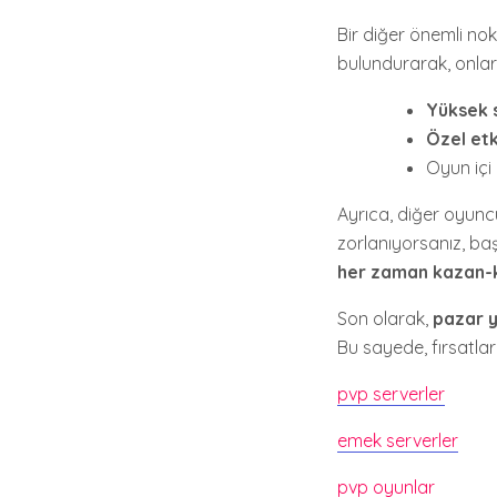
Bir diğer önemli nok
bulundurarak, onlara
Yüksek s
Özel etk
Oyun içi
Ayrıca, diğer oyunc
zorlanıyorsanız, baş
her zaman kazan-
Son olarak,
pazar y
Bu sayede, fırsatlar
pvp serverler
emek serverler
pvp oyunlar