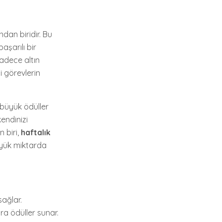
ndan biridir. Bu
aşarılı bir
sadece altın
 görevlerin
a büyük ödüller
endinizi
n biri,
haftalık
üyük miktarda
sağlar.
ra ödüller sunar.