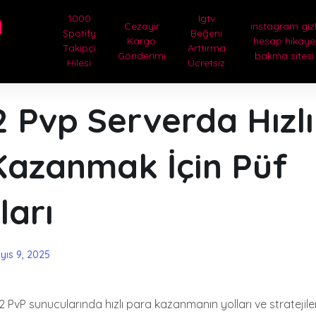
m
1000
Igtv
Cezayir
instagram gizl
Spotify
Beğeni
Kargo
hesap hikaye
Takipçi
Arttırma
Gönderimi
bakma sitesi
Hilesi
Ücretsiz
 Pvp Serverda Hızlı
Kazanmak İçin Püf
ları
yıs 9, 2025
PvP sunucularında hızlı para kazanmanın yolları ve stratejileri