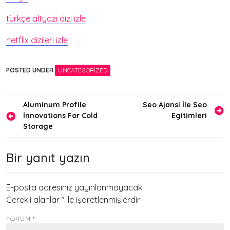
türkçe altyazı dizi izle
netflix dizileri izle
POSTED UNDER
UNCATEGORIZED
Yazı
Aluminum Profile
Seo Ajansi İle Seo
İnnovations For Cold
Egitimleri
gezinmesi
Storage
Bir yanıt yazın
E-posta adresiniz yayınlanmayacak.
Gerekli alanlar
*
ile işaretlenmişlerdir
YORUM
*