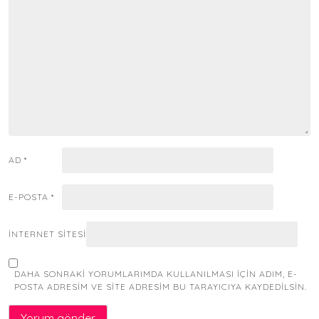
AD
*
E-POSTA
*
İNTERNET SITESI
DAHA SONRAKI YORUMLARIMDA KULLANILMASI IÇIN ADIM, E-
POSTA ADRESIM VE SITE ADRESIM BU TARAYICIYA KAYDEDILSIN.