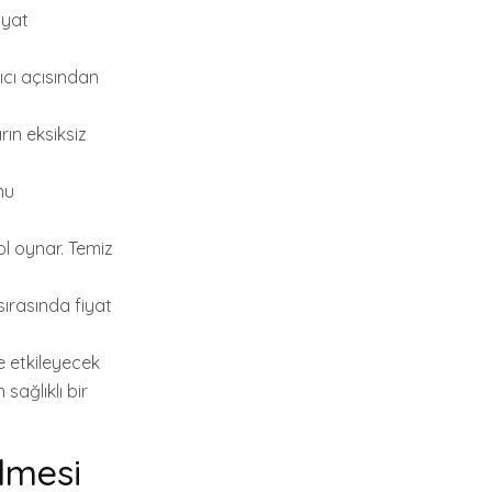
iyat
ıcı açısından
rın eksiksiz
nu
ol oynar. Temiz
sırasında fiyat
e etkileyecek
sağlıklı bir
lmesi