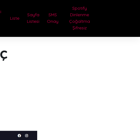
Spotify
i
Sayfa
SMS
Dinlenme
Liste
Listesi
Onay
Çoğaltma
Şifresiz
aç