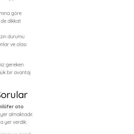
amına göre
e de dikkat
nızın durumu
nlar ve olası
niz gereken
yük bir avantaj
Sorular
nilüfer oto
 yer almaktadır.
a yer verdik: