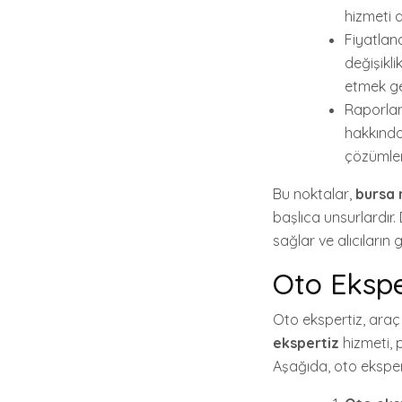
hizmeti 
Fiyatlan
değişikli
etmek ge
Raporlam
hakkında 
çözümler 
Bu noktalar,
bursa 
başlıca unsurlardır
sağlar ve alıcıların
Oto Ekspe
Oto ekspertiz, araç 
ekspertiz
hizmeti, 
Aşağıda, oto eksper