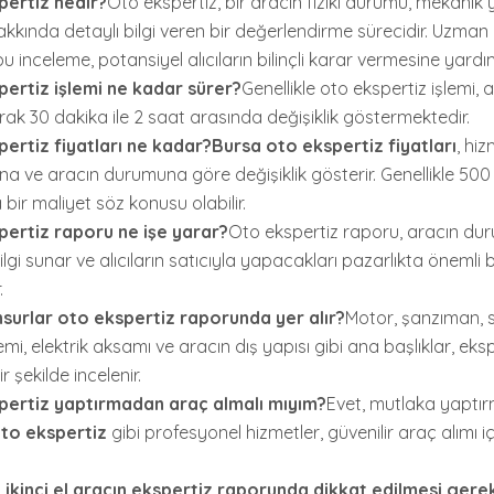
pertiz nedir?
Oto ekspertiz, bir aracın fiziki durumu, mekanik 
hakkında detaylı bilgi veren bir değerlendirme sürecidir. Uzman
u inceleme, potansiyel alıcıların bilinçli karar vermesine yardım
ertiz işlemi ne kadar sürer?
Genellikle oto ekspertiz işlemi
rak 30 dakika ile 2 saat arasında değişiklik göstermektedir.
ertiz fiyatları ne kadar?
Bursa oto ekspertiz fiyatları
, hiz
a ve aracın durumuna göre değişiklik gösterir. Genellikle 500 
bir maliyet söz konusu olabilir.
ertiz raporu ne işe yarar?
Oto ekspertiz raporu, aracın du
ilgi sunar ve alıcıların satıcıyla yapacakları pazarlıkta önemli 
.
surlar oto ekspertiz raporunda yer alır?
Motor, şanzıman, 
emi, elektrik aksamı ve aracın dış yapısı gibi ana başlıklar, ek
r şekilde incelenir.
pertiz yaptırmadan araç almalı mıyım?
Evet, mutlaka yaptırm
oto ekspertiz
gibi profesyonel hizmetler, güvenilir araç alımı i
 ikinci el aracın ekspertiz raporunda dikkat edilmesi gere