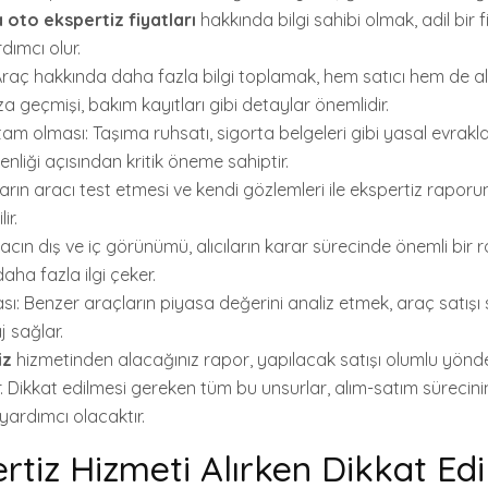
 oto ekspertiz fiyatları
hakkında bilgi sahibi olmak, adil bir f
dımcı olur.
Araç hakkında daha fazla bilgi toplamak, hem satıcı hem de al
a geçmişi, bakım kayıtları gibi detaylar önemlidir.
tam olması: Taşıma ruhsatı, sigorta belgeleri gibi yasal evrakla
enliği açısından kritik öneme sahiptir.
ıların aracı test etmesi ve kendi gözlemleri ile ekspertiz raporu
ir.
cın dış ve iç görünümü, alıcıların karar sürecinde önemli bir r
aha fazla ilgi çeker.
ı: Benzer araçların piyasa değerini analiz etmek, araç satışı 
j sağlar.
iz
hizmetinden alacağınız rapor, yapılacak satışı olumlu yönd
. Dikkat edilmesi gereken tüm bu unsurlar, alım-satım sürecinin 
 yardımcı olacaktır.
rtiz Hizmeti Alırken Dikkat Edi