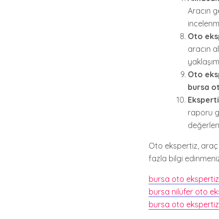
Aracın g
incelenme
Oto eks
aracın a
yaklaşım 
Oto eksp
bursa o
Eksperti
raporu g
değerlen
Oto ekspertiz, araç
fazla bilgi edinmeni
bursa oto ekspertiz 
bursa nilüfer oto ek
bursa oto ekspertiz