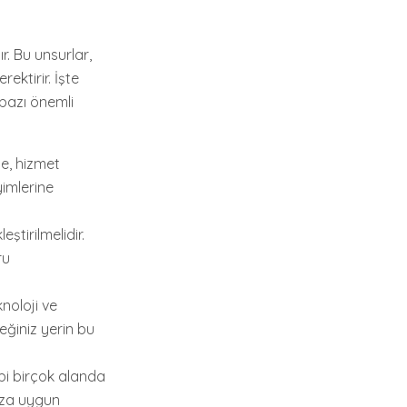
. Bu unsurlar,
ektirir. İşte
bazı önemli
le, hizmet
yimlerine
ştirilmelidir.
ru
noloji ve
eğiniz yerin bu
ibi birçok alanda
ıza uygun