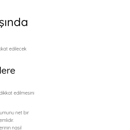
ışında
kkat edilecek
lere
 dikkat edilmesini
rumunu net bir
mlidir.
rinin nasıl