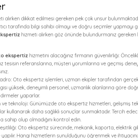
er
ti alırken dikkat edilmesi gereken pek çok unsur bulunmaktadır
ıcı tarafında bilgi sahibi olmayı ve doğru seçimler yapmayı ger
ekspertiz
hizmeti alırken göz önünde bulundurmanız gereken 
to ekspertiz
hizmetini alacağınız firmanın güvenilirliği: Öncelik
ız tesisin referanslarına, müşteri yorumlarına ve geçmiş dene
nız.
dro: Oto ekspertiz işlemleri, uzman ekipler tarafından gerçekle
ilgisi yüksek, deneyimli personel, uzmanlık alanlarına göre doğ
dirmeler yaparlar.
ve teknoloji: Günümüzde oto ekspertiz hizmetleri, gelişmiş tek
ar kullanarak daha sağlıklı sonuçlar sunmaktadır. Tercih edec
 sahip olup olmadığını kontrol edin.
şitliliği: Oto ekspertiz sürecinde, mekanik, kaporta, elektrik g
 yapılır. Hangi hizmetlerin sunulduğunu öğrenmek ve ihtiyacın