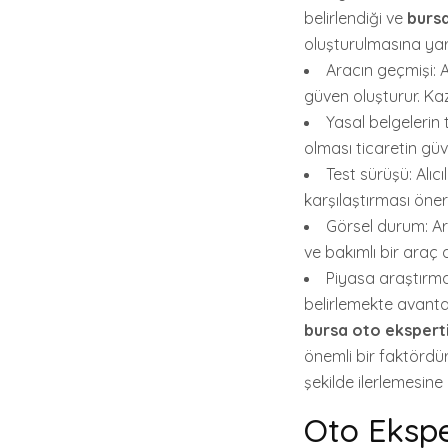
belirlendiği ve
bursa
oluşturulmasına yar
Aracın geçmişi: 
güven oluşturur. Kaz
Yasal belgelerin 
olması ticaretin güv
Test sürüşü: Alıc
karşılaştırması öneril
Görsel durum: Ara
ve bakımlı bir araç d
Piyasa araştırmas
belirlemekte avanta
bursa oto ekspert
önemli bir faktördür
şekilde ilerlemesine
Oto Ekspe