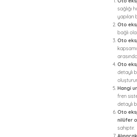
Oto eks
sağlığı 
yapılan b
Oto eksp
bağlı ola
Oto eksp
kapsamın
arasında 
Oto eksp
detaylı b
oluşturur
Hangi un
fren sist
detaylı bi
Oto eks
nilüfer 
sahiptir.
Alınacak