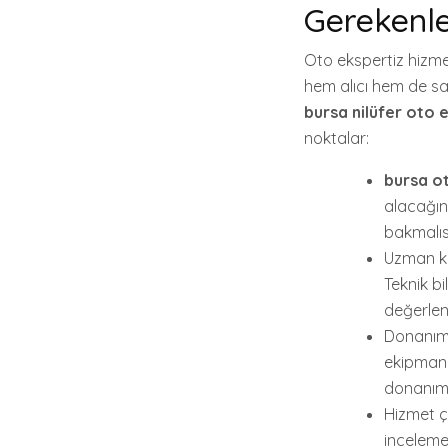
Gerekenl
Oto ekspertiz hizme
hem alıcı hem de sat
bursa nilüfer oto 
noktalar:
bursa o
alacağın
bakmalısı
Uzman ka
Teknik b
değerlen
Donanım 
ekipmanl
donanıma
Hizmet çe
inceleme