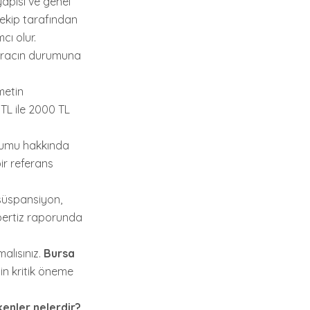
yapısı ve genel
 ekip tarafından
cı olur.
, aracın durumuna
metin
TL ile 2000 TL
rumu hakkında
bir referans
süspansiyon,
spertiz raporunda
alısınız.
Bursa
çin kritik öneme
kenler nelerdir?