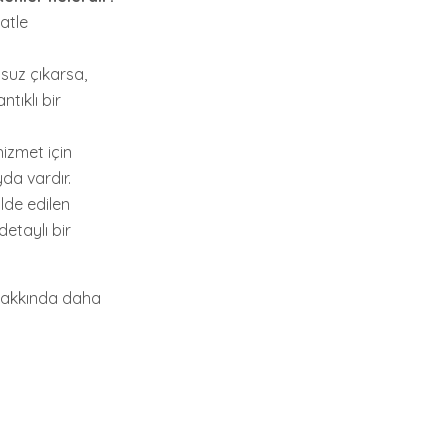
atle
suz çıkarsa,
tıklı bir
hizmet için
da vardır.
lde edilen
etaylı bir
 hakkında daha