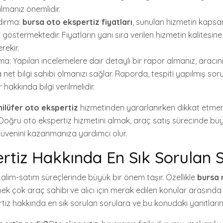
almanız önemlidir.
dırma:
bursa oto ekspertiz fiyatları
, sunulan hizmetin kaps
k göstermektedir. Fiyatların yanı sıra verilen hizmetin kalitesin
rekir.
a: Yapılan incelemelere dair detaylı bir rapor almanız, aracı
net bilgi sahibi olmanızı sağlar. Raporda, tespiti yapılmış soru
hakkında bilgi verilmelidir.
nilüfer oto ekspertiz
hizmetinden yararlanırken dikkat etme
. Doğru oto ekspertiz hizmetini almak, araç satış sürecinde bü
 güvenini kazanmanıza yardımcı olur.
rtiz Hakkında En Sık Sorulan 
alım-satım süreçlerinde büyük bir önem taşır. Özellikle
bursa 
pek çok araç sahibi ve alıcı için merak edilen konular arasında
tiz hakkında en sık sorulan sorulara ve bu konudaki yanıtların