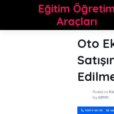
Skip
Eğitim Öğreti
to
content
Araçları
Oto Ek
Satışı
Edilme
Posted on
Ka
by
admin