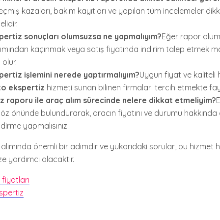
eçmiş kazaları, bakım kayıtları ve yapılan tüm incelemeler dikk
lidir.
pertiz sonuçları olumsuzsa ne yapmalıyım?
Eğer rapor olum
lımından kaçınmak veya satış fiyatında indirim talep etmek man
olur.
ertiz işlemini nerede yaptırmalıyım?
Uygun fiyat ve kaliteli 
to ekspertiz
hizmeti sunan bilinen firmaları tercih etmekte fay
z raporu ile araç alım sürecinde nelere dikkat etmeliyim?
E
öz önünde bulundurarak, aracın fiyatını ve durumu hakkında d
dirme yapmalısınız.
 alımında önemli bir adımdır ve yukarıdaki sorular, bu hizmet
ze yardımcı olacaktır.
fiyatları
spertiz