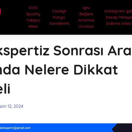
m
1000
Igtv
Cezayir
instagram gizl
Spotify
Beğeni
Kargo
hesap hikaye
Takipçi
Arttırma
Gönderimi
bakma sitesi
Hilesi
Ücretsiz
spertiz Sonrası Ar
nda Nelere Dikkat
li
sım 12, 2024