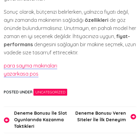
Sonuç olarak, bütçenizi belirlerken, yalnızca fiyatı değil,
aynı zamanda makinenin sağladığı
özellikleri
de göz
önünde bulundurmalısınız. Unutmayın, en pahalı model her
zaman en iyi seçenek değildir. İhtiyacınıza uygun,
fiyat-
performans
dengesini sağlayan bir makine seçmek, uzun
vadede size tasarruf ettirecektir.
para sayma makinaları
yazarkasa pos
POSTED UNDER
UNCATEGORIZED
Yazı
Deneme Bonusu İle Slot
Deneme Bonusu Veren
Oyunlarında Kazanma
Siteler İle İlk Deneyim
gezinmesi
Taktikleri