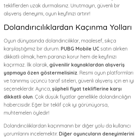
tekliflerden uzak durmalısınız. Unutmayın, güvenli bir
alışveriş deneyimi, oyun keyfinizi artırır!
Dolandırıcılıklardan Kaçınma Yolları
Oyun dünyasında dolandırıcılıklar, maalesef, sıkça
karşılaştığımız bir durum.
PUBG Mobile UC
satın alırken
dikkatli olmak, hem paranızı korur hem de keyfinizi
kaçırmaz. İlk olarak,
güvenilir kaynaklardan alışveriş
yapmaya özen göstermelisiniz
. Resmi oyun platformları
ve tanınmış üçüncü taraf siteleri, güvenli alışveriş için en iyi
seçeneklerdir. Ayrıca,
şüpheli fiyat tekliflerine karşı
dikkatli olun
. Çok düşük fiyatlar genellikle dolandırıcılığın
habercisidir. Eğer bir teklif çok iyi görünüyorsa,
muhtemelen öyledir!
Dolandırıcılıklardan kaçınmanın bir diğer yolu da kullanıcı
yorumlarını incelemektir.
Diğer oyuncuların deneyimlerini