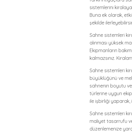
sistemlerini kiralay
Buna ek olarak, etk
şekilde ilerleyebilirsi
Sahne sistemleri kir
alınması yüksek mali
Ekipmanların bakım
kalmazsınız. Kiralama
Sahne sistemleri kir
büyüklüğünü ve meka
sahnenin boyutu ve ş
türlerine uygun ekip
ile işbirliği yaparak
Sahne sistemleri kira
maliyet tasarrufu ve
düzenlemenize yardı