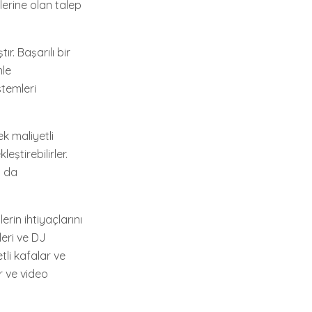
mlerine olan talep
r. Başarılı bir
nle
stemleri
k maliyetli
eştirebilirler.
u da
erin ihtiyaçlarını
leri ve DJ
etli kafalar ve
r ve video