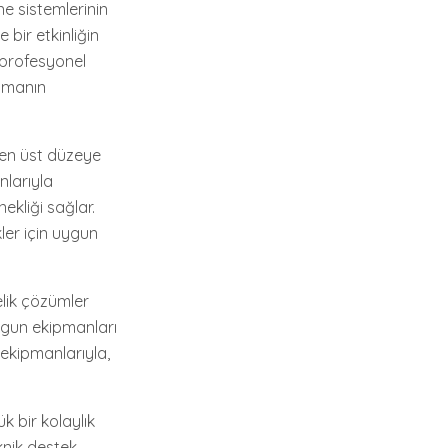
e sistemlerinin
 bir etkinliğin
n profesyonel
amanın
ı en üst düzeye
nlarıyla
ekliği sağlar.
kler için uygun
elik çözümler
uygun ekipmanları
 ekipmanlarıyla,
k bir kolaylık
knik destek