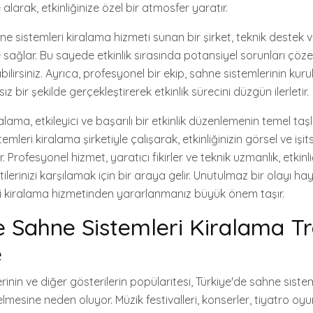
alarak, etkinliğinize özel bir atmosfer yaratır.
e sistemleri kiralama hizmeti sunan bir şirket, teknik destek 
 sağlar. Bu sayede etkinlik sırasında potansiyel sorunları çözebi
lirsiniz. Ayrıca, profesyonel bir ekip, sahne sistemlerinin ku
 bir şekilde gerçekleştirerek etkinlik sürecini düzgün ilerletir.
lama, etkileyici ve başarılı bir etkinlik düzenlemenin temel taşla
mleri kiralama şirketiyle çalışarak, etkinliğinizin görsel ve işi
r. Profesyonel hizmet, yaratıcı fikirler ve teknik uzmanlık, etkinli
erinizi karşılamak için bir araya gelir. Unutulmaz bir olayı h
ri kiralama hizmetinden yararlanmanız büyük önem taşır.
e Sahne Sistemleri Kiralama Tr
e
lerinin ve diğer gösterilerin popülaritesi, Türkiye'de sahne siste
elmesine neden oluyor. Müzik festivalleri, konserler, tiyatro oyu