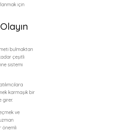
rlanmak için
 Olayın
izmeti bulmaktan
adar çeşitli
ahne sistemi
atılımcılara
mek karmaşık bir
 girer.
 seçmek ve
n uzman
er önemli