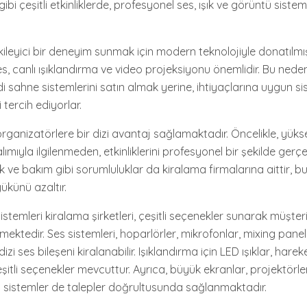
gibi çeşitli etkinliklerde, profesyonel ses, ışık ve görüntü siste
kileyici bir deneyim sunmak için modern teknolojiyle donatılmıştı
i ses, canlı ışıklandırma ve video projeksiyonu önemlidir. Bu nede
i sahne sistemlerini satın almak yerine, ihtiyaçlarına uygun si
tercih ediyorlar.
ganizatörlere bir dizi avantaj sağlamaktadır. Öncelikle, yükse
ımıyla ilgilenmeden, etkinliklerini profesyonel bir şekilde gerçekl
k ve bakım gibi sorumluluklar da kiralama firmalarına aittir, b
yükünü azaltır.
stemleri kiralama şirketleri, çeşitli seçenekler sunarak müşteril
ektedir. Ses sistemleri, hoparlörler, mikrofonlar, mixing panel
izi ses bileşeni kiralanabilir. Işıklandırma için LED ışıklar, harek
çeşitli seçenekler mevcuttur. Ayrıca, büyük ekranlar, projektörle
el sistemler de talepler doğrultusunda sağlanmaktadır.