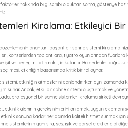
aktörler hakkında bilgi sahibi olduktan sonra, gösteriye hazı
niz!
emleri Kiralama: Etkileyici Bir
lik düzenlemenin anahtarı, başarılı bir sahne sistemi kiralama h
eri, konserlerden toplantılara, tiyatro oyunlarından fuarlara k
ve işitsel deneyimi artırmak için kullanılır. Bu nedenle, doğru s
eçilmesi, etkinliğin başarısında kritik bir rol oynar.
hne sistemi, etkinliğin atmosferini canlandırırken aynı zamanda k
im sunar. Ancak, etkili bir sahne sistemi oluşturmak ve yönet
ktada, profesyonel bir sahne sistemleri kiralama şirketi devreye
et, etkinlik alanının gereksinimlerini anlamak, uygun ekipmanı
etkinlik sonuna kadar her adımda kaliteli hizmet sunmak içi
ahne sistemlerinin yanı sıra, ses, ışık ve görsel efektler gibi diğ