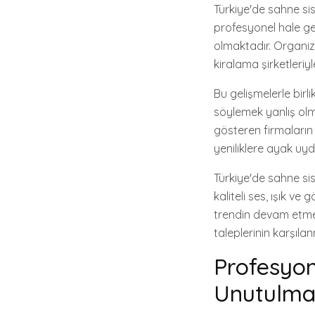
Türkiye'de sahne sis
profesyonel hale g
olmaktadır. Organizat
kiralama şirketleriyl
Bu gelişmelerle birli
söylemek yanlış olm
gösteren firmaların
yeniliklere ayak uy
Türkiye'de sahne sis
kaliteli ses, ışık v
trendin devam etmesi
taleplerinin karşıl
Profesyon
Unutulma