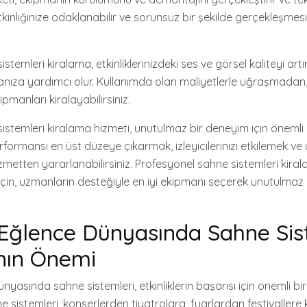
kinliğinize odaklanabilir ve sorunsuz bir şekilde gerçekleşmesi
stemleri kiralama, etkinliklerinizdeki ses ve görsel kaliteyi artı
nıza yardımcı olur. Kullanımda olan maliyetlerle uğraşmadan, 
pmanları kiralayabilirsiniz.
istemleri kiralama hizmeti, unutulmaz bir deneyim için önemli 
performansı en üst düzeye çıkarmak, izleyicilerinizi etkilemek v
metten yararlanabilirsiniz. Profesyonel sahne sistemleri kiralam
için, uzmanların desteğiyle en iyi ekipmanı seçerek unutulmaz
Eğlence Dünyasında Sahne Sis
nın Önemi
yasında sahne sistemleri, etkinliklerin başarısı için önemli bir
sistemleri, konserlerden tiyatrolara, fuarlardan festivallere k