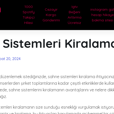
m
1000
Igtv
Cezayir
instagram gizl
Spotify
Beğeni
Kargo
hesap hikaye
Takipçi
Arttırma
Gönderimi
bakma sitesi
Hilesi
Ücretsiz
 Sistemleri Kiralam
bat 20, 2024
ik düzenlemek istediğinizde, sahne sistemleri kiralama ihtiyacını
serlerden şirket toplantılarına kadar çeşitli etkinliklerde kulla
ede, sahne sistemlerini kiralamanın avantajlarını ve nelere di
ğız.
stemleri kiralamanın size sunduğu esnekliği vurgulamak istiyoruz
sahiptir ve kiralama, bu ihtiyaçları karşılamada mükemmel bir 