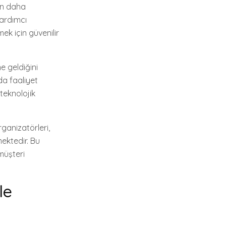
nın daha
ardımcı
mek için güvenilir
ne geldiğini
da faaliyet
teknolojik
rganizatörleri,
mektedir. Bu
müşteri
le