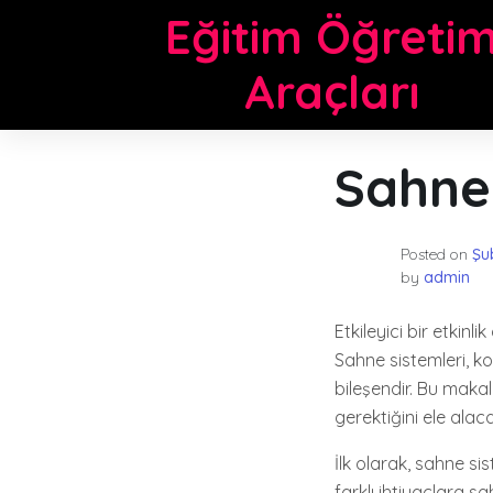
Skip
Eğitim Öğreti
to
content
Araçları
Sahne
Posted on
Şu
by
admin
Etkileyici bir etkinl
Sahne sistemleri, kon
bileşendir. Bu makal
gerektiğini ele alaca
İlk olarak, sahne si
farklı ihtiyaçlara 