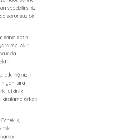
ı seçebilirsiniz.
ece sorunsuz bir
lerinin satın
ardımcı olur.
zorunda
ktir.
 etkinliğinizin
ın yanı sıra
lı etkinlik
 kiralama şirketi
 Esneklik,
inlik
manları