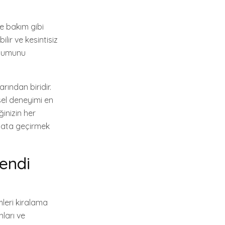
ve bakım gibi
lir ve kesintisiz
rulumunu
rından biridir.
tsel deneyimi en
ğinizin her
ayata geçirmek
endi
mleri kiralama
nları ve