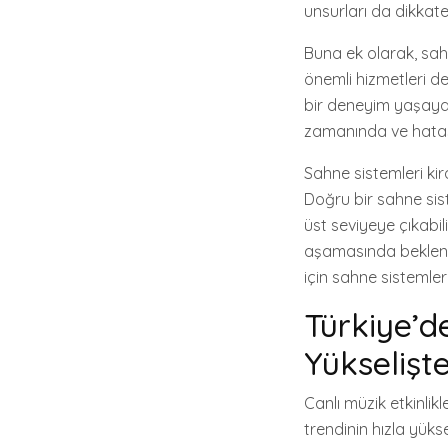
unsurları da dikkate 
Buna ek olarak, sahn
önemli hizmetleri de
bir deneyim yaşayabi
zamanında ve hatasız
Sahne sistemleri kira
Doğru bir sahne siste
üst seviyeye çıkabili
aşamasında beklentil
için sahne sistemle
Türkiye’d
Yükselişt
Canlı müzik etkinlik
trendinin hızla yüks