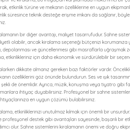
arak, etkinlik türüne ve mekanın özelliklerine en uygun ekipmanlar
inlik süresince teknik desteğe erişme imkanı da sağlanır, böyl
niz.
alamanın bir diğer avantajı, maliyet tasarrufudur. Sahne sistem
yetli olabilir, ancak kiralama seçeneği bütçenizi korumanıza y
ı, depolanması ve güncellenmesi gibi masraflarla uğraşmak 
, etkinlikleriniz için daha ekonomik ve sürdürülebilir bir seçene
alarken dikkate almanız gereken bazı faktörler vardır. Öncelikle,
nın özelliklerini göz önünde bulundurun. Ses ve ışık tasarımın
ekli de önemlidir. Ayrıca, müzik, konuşma veya tiyatro gibi fark
manlara ihtiyaç duyabilirsiniz. Profesyonel bir sahne sistemleri
, ihtiyaçlarınıza en uygun çözümü bulabilirsiniz.
lama, etkinliklerinizi unutulmaz kılmak için önemli bir unsurdur.
 profesyonel destek gibi avantajları sayesinde, başarılı bir etk
mcı olur. Sahne sistemlerini kiralamanın önemi ve doğru ekip