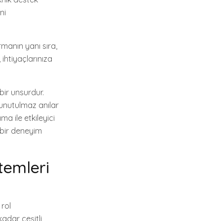
ni
rmanın yanı sıra,
ihtiyaçlarınıza
bir unsurdur.
e unutulmaz anılar
a ile etkileyici
 bir deneyim
temleri
 rol
adar çeşitli