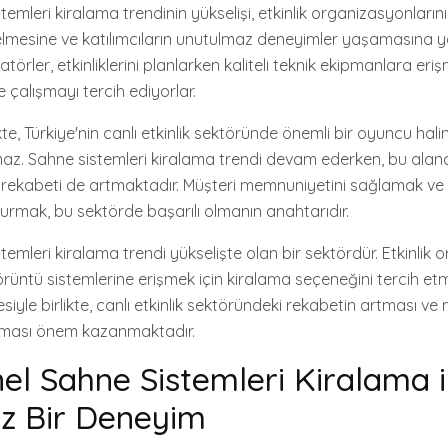
temleri kiralama trendinin yükselişi, etkinlik organizasyonları
elmesine ve katılımcıların unutulmaz deneyimler yaşamasına y
örler, etkinliklerini planlarken kaliteli teknik ekipmanlara eriş
e çalışmayı tercih ediyorlar.
kte, Türkiye'nin canlı etkinlik sektöründe önemli bir oyuncu hali
az. Sahne sistemleri kiralama trendi devam ederken, bu alan
 rekabeti de artmaktadır. Müşteri memnuniyetini sağlamak ve 
durmak, bu sektörde başarılı olmanın anahtarıdır.
temleri kiralama trendi yükselişte olan bir sektördür. Etkinlik o
e görüntü sistemlerine erişmek için kiralama seçeneğini tercih et
yle birlikte, canlı etkinlik sektöründeki rekabetin artması ve 
anması önem kazanmaktadır.
el Sahne Sistemleri Kiralama i
z Bir Deneyim