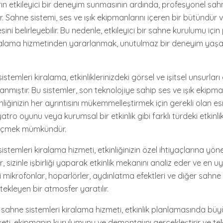
ın etkileyici bir deneyim sunmasının ardında, profesyonel sahn
r. Sahne sistemi, ses ve ışık ekipmanlarını içeren bir bütündür ve
sini belirleyebilir. Bu nedenle, etkileyici bir sahne kurulumu içi
iralama hizmetinden yararlanmak, unutulmaz bir deneyim yaş
stemleri kiralama, etkinliklerinizdeki görsel ve işitsel unsurlar
anmıştır. Bu sistemler, son teknolojiye sahip ses ve ışık ekipma
nliğinizin her ayrıntısını mükemmelleştirmek için gerekli olan esn
atro oyunu veya kurumsal bir etkinlik gibi farklı türdeki etkinli
seçmek mümkündür.
stemleri kiralama hizmeti, etkinliğinizin özel ihtiyaçlarına yön
, sizinle işbirliği yaparak etkinlik mekanını analiz eder ve en 
li mikrofonlar, hoparlörler, aydınlatma efektleri ve diğer sahne
ekleyen bir atmosfer yaratılır.
sahne sistemleri kiralama hizmeti, etkinlik planlamasında büyü
keti, ekipmanın kurulumunu ve demontajını gerçekleştirir ve te