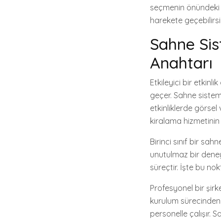
seçmenin önündeki f
harekete geçebilirsi
Sahne Sist
Anahtarı
Etkileyici bir etkin
geçer. Sahne sisteml
etkinliklerde görsel 
kiralama hizmetinin s
Birinci sınıf bir sa
unutulmaz bir deney
süreçtir. İşte bu no
Profesyonel bir şirk
kurulum sürecinden 
personelle çalışır. S