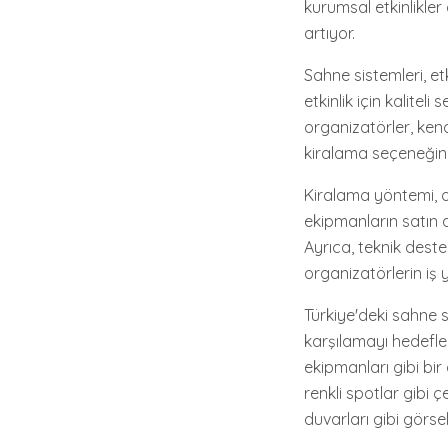
kurumsal etkinlikler 
artıyor.
Sahne sistemleri, et
etkinlik için kalitel
organizatörler, kend
kiralama seçeneğini 
Kiralama yöntemi, or
ekipmanların satın al
Ayrıca, teknik deste
organizatörlerin iş 
Türkiye'deki sahne si
karşılamayı hedeflem
ekipmanları gibi bir d
renkli spotlar gibi 
duvarları gibi görs