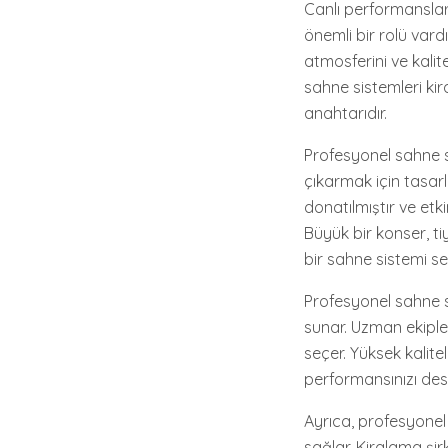
Canlı performanslar
önemli bir rolü vardı
atmosferini ve kalite
sahne sistemleri k
anahtarıdır.
Profesyonel sahne si
çıkarmak için tasarl
donatılmıştır ve etki
Büyük bir konser, tiy
bir sahne sistemi 
Profesyonel sahne si
sunar. Uzman ekipler
seçer. Yüksek kalite
performansınızı dest
Ayrıca, profesyonel 
sağlar. Kiralama şir