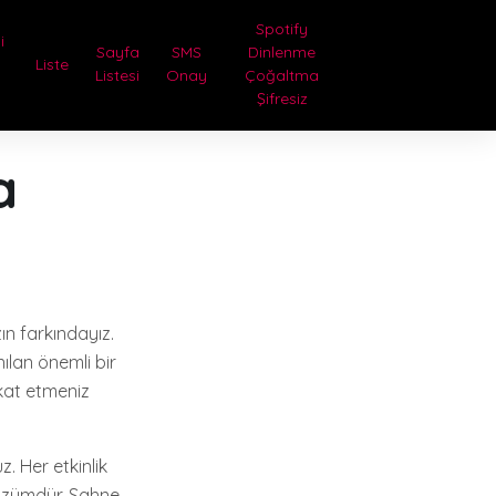
Spotify
i
Sayfa
SMS
Dinlenme
Liste
Listesi
Onay
Çoğaltma
Şifresiz
a
zın farkındayız.
nılan önemli bir
kkat etmeniz
. Her etkinlik
çözümdür. Sahne