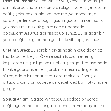
Eşsiz Tat Profili
: Saltica White 3500, zengin aromasıyla
damaklarda unutulmaz bir iz bırakıyor. Narenciye notaları,
hafif çiçeksi dokunuşlar ve taze meyve aromaları, bu
şarabı içenleri adeta büyülüyor. Bir yudum alırken, sanki
yaz mevsiminin sıcak günlerinde bir bahçede
dolaşıyormuşsunuz gibi hissediyorsunuz. Bu, sıradan bir
şarap değil; her yudumda yeni bir keşif yapıyorsunuz.
Üretim Süreci
: Bu şarabın arkasındaki hikaye de en az
tadı kadar etkileyici. Özenle seçilmiş üzümler, en iyi
koşullarda yetiştiriliyor ve ustalıkla işleniyor. Her aşamada
titizlikle yapılan işlemler, şarabın kalitesini artırıyor. Bu
süreç, adeta bir sanat eseri yaratmak gibi. Sonuçta,
ortaya çıkan ürün, sadece bir içecek değil, bir tutku haline
geliyor.
Sosyal Anlamı
: Saltica White 3500, sadece bir şarap
değil; aynı zamanda sosyal bir deneyim. Arkadaşlarınızla