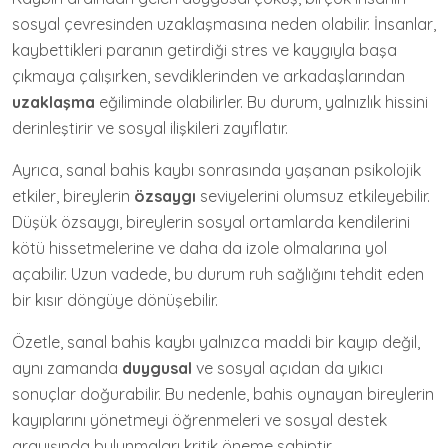
sosyal çevresinden uzaklaşmasına neden olabilir. İnsanlar,
kaybettikleri paranın getirdiği stres ve kaygıyla başa
çıkmaya çalışırken, sevdiklerinden ve arkadaşlarından
uzaklaşma
eğiliminde olabilirler. Bu durum, yalnızlık hissini
derinleştirir ve sosyal ilişkileri zayıflatır.
Ayrıca, sanal bahis kaybı sonrasında yaşanan psikolojik
etkiler, bireylerin
özsaygı
seviyelerini olumsuz etkileyebilir.
Düşük özsaygı, bireylerin sosyal ortamlarda kendilerini
kötü hissetmelerine ve daha da izole olmalarına yol
açabilir. Uzun vadede, bu durum ruh sağlığını tehdit eden
bir kısır döngüye dönüşebilir.
Özetle, sanal bahis kaybı yalnızca maddi bir kayıp değil,
aynı zamanda
duygusal
ve sosyal açıdan da yıkıcı
sonuçlar doğurabilir. Bu nedenle, bahis oynayan bireylerin
kayıplarını yönetmeyi öğrenmeleri ve sosyal destek
arayışında bulunmaları kritik öneme sahiptir.