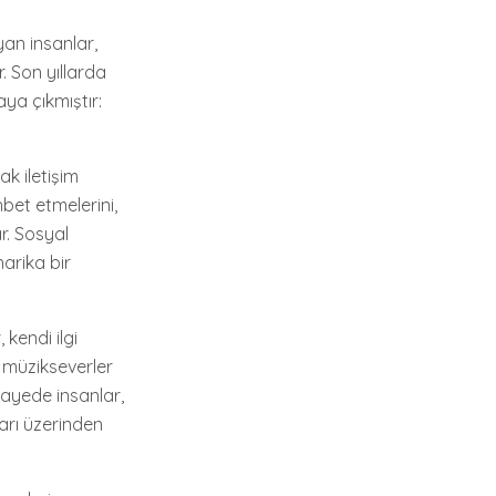
ayan insanlar,
 Son yıllarda
ya çıkmıştır:
ak iletişim
hbet etmelerini,
r. Sosyal
arika bir
 kendi ilgi
, müzikseverler
sayede insanlar,
aları üzerinden