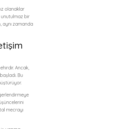
sız olanaklar
ve unutulmaz bir
ken, aynı zamanda
etişim
ehirdir. Ancak,
 başladı. Bu
nüştürüyor.
eğerlendirmeye
üşüncelerini
ital mecrayı