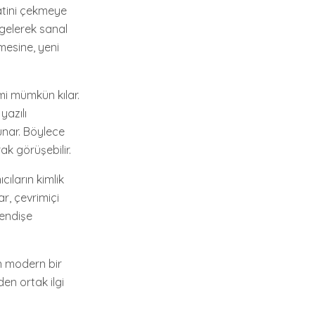
katini çekmeye
 gelerek sanal
tmesine, yeni
imi mümkün kılar.
yazılı
nar. Böylece
arak görüşebilir.
cıların kimlik
ar, çevrimiçi
 endişe
an modern bir
den ortak ilgi