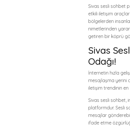
Sivas sesli sohbet p
etkili iletişim araçl
bölgelerden insanlar
nimetlerinden yarar
getiren bir köprü gö
Sivas Sesl
Odağı!
İnternetin hızla geliş
mesajlaşma yerini da
iletişim trendinin e
Sivas sesli sohbet, 
platformdur. Sesli so
mesajlar gönderebilir
ifade etme özgürlüğü