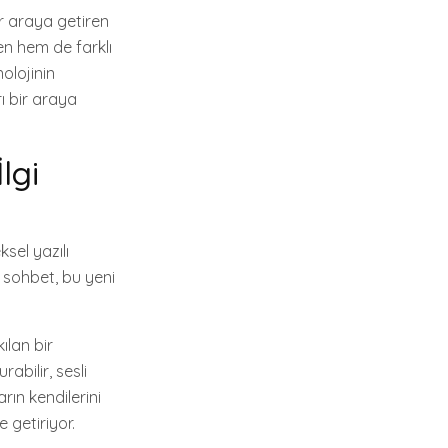
ir araya getiren
den hem de farklı
olojinin
ı bir araya
lgi
ksel yazılı
i sohbet, bu yeni
ılan bir
abilir, sesli
arın kendilerini
 getiriyor.