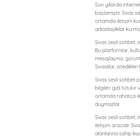
Son yıllarda interne
başlamıştır. Sivas s
ortamda iletişim kur
arkadaşlıklar kurmas
Sivas sesli sohbet, i
Bu platformlar, kull
mesajlaşma, görünt
Sivaslılar, istedikler
Sivas sesli sohbet pl
bilgileri gizli tutul
ortamda rahatça ilet
duymazlar.
Sivas sesli sohbet, 
iletişim aracıdır. S
alanlarına sahip kişi