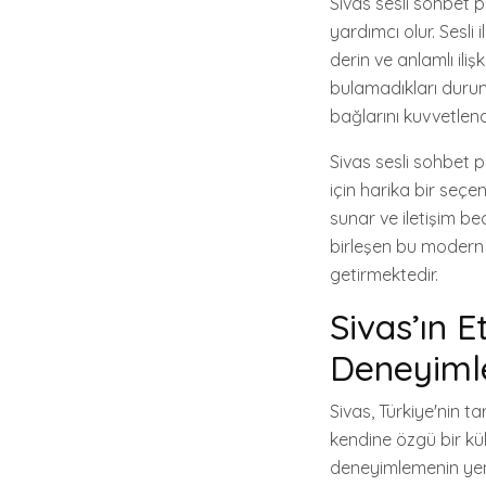
Sivas sesli sohbet p
yardımcı olur. Sesli
derin ve anlamlı ili
bulamadıkları duruml
bağlarını kuvvetlendi
Sivas sesli sohbet pl
için harika bir seçe
sunar ve iletişim bece
birleşen bu modern 
getirmektedir.
Sivas’ın 
Deneyimle
Sivas, Türkiye'nin ta
kendine özgü bir kül
deneyimlemenin yeni 