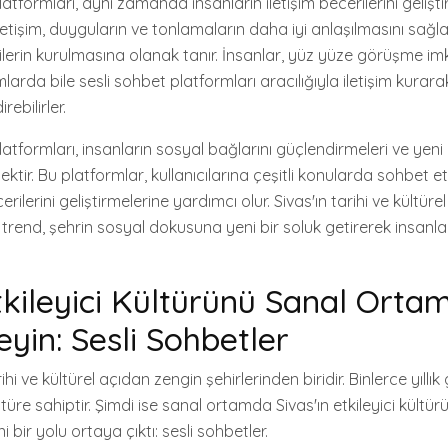
latformları, aynı zamanda insanların iletişim becerilerini gelişt
 iletişim, duyguların ve tonlamaların daha iyi anlaşılmasını sağ
şkilerin kurulmasına olanak tanır. İnsanlar, yüz yüze görüşme im
arda bile sesli sohbet platformları aracılığıyla iletişim kurar
rebilirler.
atformları, insanların sosyal bağlarını güçlendirmeleri ve yeni i
nektir. Bu platformlar, kullanıcılarına çeşitli konularda sohbet 
rilerini geliştirmelerine yardımcı olur. Sivas'ın tarihi ve kültürel
trend, şehrin sosyal dokusuna yeni bir soluk getirerek insanla
Etkileyici Kültürünü Sanal Orta
yin: Sesli Sohbetler
rihi ve kültürel açıdan zengin şehirlerinden biridir. Binlerce yıllık
türe sahiptir. Şimdi ise sanal ortamda Sivas'ın etkileyici kültür
bir yolu ortaya çıktı: sesli sohbetler.