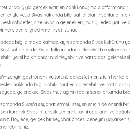
ernet aracılığıyla gerçekleştirilen canlı konuşma platformlarıdır
rlileriyle veya Sivas hakkında bilgi sahibi olan insanlarla intera
z. Sesli sohbetler, size Sivas'ın gelenekleri, müziği, edebiyatı ve 
rinci elden bilgi edinme fırsatı sunar.
sadece bilgi almakla kalmaz, aynı zamanda Sivas kültürünü 
. Sesli sohbetlerde, Sivas folklorundan geleneksel müziklere k
ilir, yerel halkın anılarını dinleyebilir ve hatta bazı gelenekse
z.
as'ın zengin gastronomi kültürünü de keşfetmeniz için harika bir 
leri hakkında bilgi alabilir, tarifleri öğrenebilir ve hatta bazı y
 sayede, geleneksel Sivas mutfağının tadını sanal ortamda bile ç
 zamanda Sivas'a seyahat etmek isteyenler için de önemli bir k
işim kurarak Sivas'ın turistik yerlerini, tarihi yapılarını ve doğal g
rsiniz. Böylece, gerçek bir seyahat öncesi deneyim yaşarken 
ndirebilirsiniz.