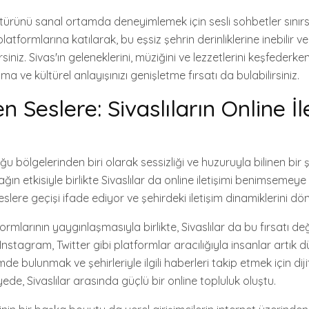
kültürünü sanal ortamda deneyimlemek için sesli sohbetler sınır
latformlarına katılarak, bu eşsiz şehrin derinliklerine inebilir 
iniz. Sivas'ın geleneklerini, müziğini ve lezzetlerini keşfeder
ma ve kültürel anlayışınızı genişletme fırsatı da bulabilirsiniz.
en Seslere: Sivaslıların Online İl
ğu bölgelerinden biri olarak sessizliği ve huzuruyla bilinen bir ş
çağın etkisiyle birlikte Sivaslılar da online iletişimi benimsemeye
seslere geçişi ifade ediyor ve şehirdeki iletişim dinamiklerini dö
rmlarının yaygınlaşmasıyla birlikte, Sivaslılar da bu fırsatı d
nstagram, Twitter gibi platformlar aracılığıyla insanlar artık d
de bulunmak ve şehirleriyle ilgili haberleri takip etmek için dij
yede, Sivaslılar arasında güçlü bir online topluluk oluştu.