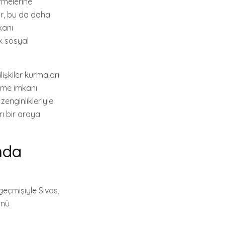
irmelerine
lar, bu da daha
kanı
ak sosyal
lişkiler kurmaları
etme imkanı
 zenginlikleriyle
rı bir araya
mda
 geçmişiyle Sivas,
ünü