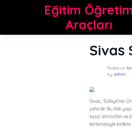
Skip
Eğitim Öğreti
to
content
Araçları
Sivas 
Posted on
Ar
by
admin
Sivas, Türkiye'nin Or
şehirdir. Bu ilde ya
eşsiz atmosferi ve b
ilerlemesiyle birlikte