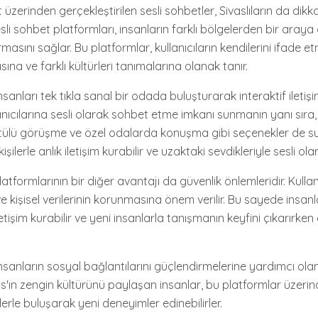
t üzerinden gerçekleştirilen sesli sohbetler, Sivaslıların da dik
esli sohbet platformları, insanların farklı bölgelerden bir araya
masını sağlar. Bu platformlar, kullanıcıların kendilerini ifade e
ına ve farklı kültürleri tanımalarına olanak tanır.
nsanları tek tıkla sanal bir odada buluşturarak interaktif iletiş
anıcılarına sesli olarak sohbet etme imkanı sunmanın yanı sıra, 
ülü görüşme ve özel odalarda konuşma gibi seçenekler de su
i kişilerle anlık iletişim kurabilir ve uzaktaki sevdikleriyle sesli ol
atformlarının bir diğer avantajı da güvenlik önlemleridir. Kullanı
ur ve kişisel verilerinin korunmasına önem verilir. Bu sayede insanl
işim kurabilir ve yeni insanlarla tanışmanın keyfini çıkarırken
insanların sosyal bağlantılarını güçlendirmelerine yardımcı ol
ivas'ın zengin kültürünü paylaşan insanlar, bu platformlar üzerin
lerle buluşarak yeni deneyimler edinebilirler.