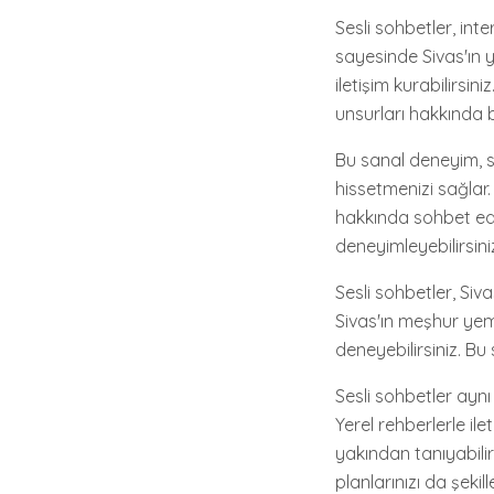
Sesli sohbetler, int
sayesinde Sivas'ın ye
iletişim kurabilirsini
unsurları hakkında bi
Bu sanal deneyim, 
hissetmenizi sağlar
hakkında sohbet edeb
deneyimleyebilirsini
Sesli sohbetler, Siv
Sivas'ın meşhur yemek
deneyebilirsiniz. Bu
Sesli sohbetler aynı
Yerel rehberlerle ilet
yakından tanıyabili
planlarınızı da şekille