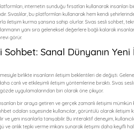
latformları, internetin sunduğu fırsatları kullanarak insanları b
arıdır. Sivaslılar, bu platformları kullanarak hem kendi şehirlerin
la iletişim kurma şansına sahip olurlar. Sivas sesli sohbet, tekn
lanmanın yanı sıra geleneksel değerlere bağlı kalarak insanlar
revi görür.
i Sohbet: Sanal Dünyanın Yeni İ
mesiyle birlikte insanların iletişim beklentileri de değişti. Gelene
ha canlı ve etkileşimli iletişim yöntemlerine bıraktı. Sivas sesl
n gözde uygulamalarından biri olarak öne çıkıyor.
insanları bir araya getiren ve gerçek zamanlı iletişimi mümkün k
hbet odaları sayesinde kullanıcılar, görüntülü olarak iletişim kur
 ve yeni insanlarla tanışabilir. Bu interaktif deneyim, kullanıcıl
 ve anlık tepki verme imkanı sunarak iletişimi daha keyifli hale