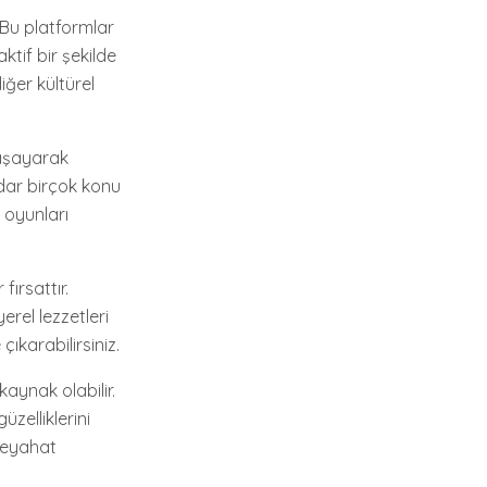
. Bu platformlar
ktif bir şekilde
diğer kültürel
yaşayarak
adar birçok konu
l oyunları
fırsattır.
erel lezzetleri
ıkarabilirsiniz.
aynak olabilir.
üzelliklerini
seyahat