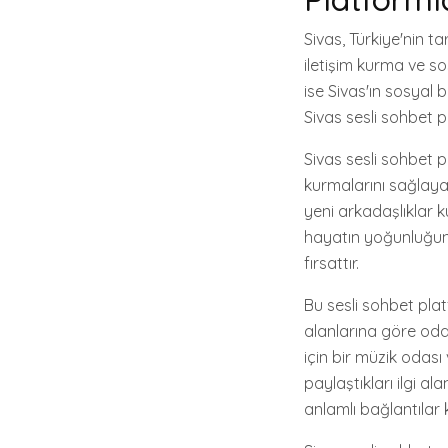
Sivas, Türkiye'nin ta
iletişim kurma ve s
ise Sivas'ın sosyal 
Sivas sesli sohbet p
Sivas sesli sohbet pl
kurmalarını sağlayan
yeni arkadaşlıklar k
hayatın yoğunluğund
fırsattır.
Bu sesli sohbet platf
alanlarına göre odal
için bir müzik odası
paylaştıkları ilgi al
anlamlı bağlantılar k