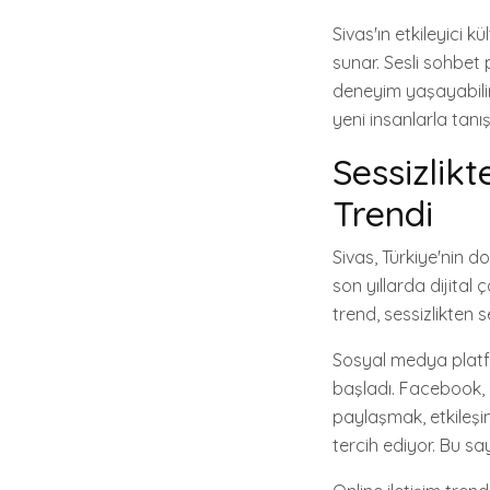
Sivas'ın etkileyici 
sunar. Sesli sohbet p
deneyim yaşayabilirs
yeni insanlarla tanış
Sessizlikt
Trendi
Sivas, Türkiye'nin do
son yıllarda dijital 
trend, sessizlikten 
Sosyal medya platfo
başladı. Facebook, I
paylaşmak, etkileşim
tercih ediyor. Bu sa