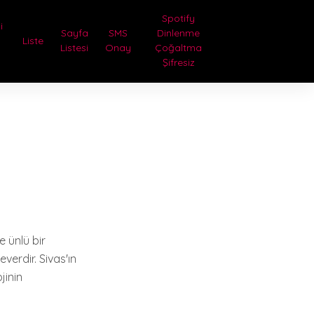
Spotify
i
Sayfa
SMS
Dinlenme
Liste
Listesi
Onay
Çoğaltma
Şifresiz
e ünlü bir
verdir. Sivas'ın
jinin