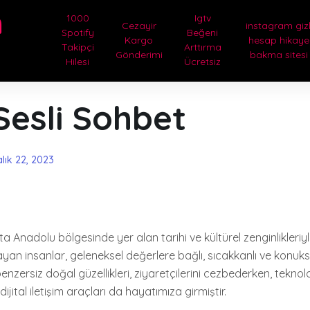
m
1000
Igtv
Cezayir
instagram gizl
Spotify
Beğeni
Kargo
hesap hikaye
Takipçi
Arttırma
Gönderimi
bakma sitesi
Hilesi
Ücretsiz
Sesli Sohbet
alık 22, 2023
ta Anadolu bölgesinde yer alan tarihi ve kültürel zenginlikleriyl
şayan insanlar, geleneksel değerlere bağlı, sıcakkanlı ve konukse
enzersiz doğal güzellikleri, ziyaretçilerini cezbederken, teknolo
 dijital iletişim araçları da hayatımıza girmiştir.