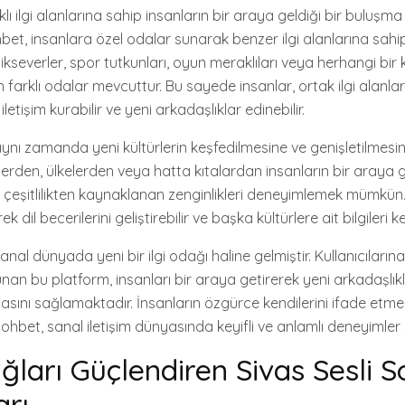
lı ilgi alanlarına sahip insanların bir araya geldiği bir buluşma
hbet, insanlara özel odalar sunarak benzer ilgi alanlarına sahip k
zikseverler, spor tutkunları, oyun meraklıları veya herhangi bi
n farklı odalar mevcuttur. Bu sayede insanlar, ortak ilgi alanla
iletişim kurabilir ve yeni arkadaşlıklar edinebilir.
 aynı zamanda yeni kültürlerin keşfedilmesine ve genişletilmesi
irlerden, ülkelerden veya hatta kıtalardan insanların bir araya 
 çeşitlilikten kaynaklanan zenginlikleri deneyimlemek mümkün. 
 dil becerilerini geliştirebilir ve başka kültürlere ait bilgileri ke
anal dünyada yeni bir ilgi odağı haline gelmiştir. Kullanıcılarına
 sunan bu platform, insanları bir araya getirerek yeni arkadaşlık
asını sağlamaktadır. İnsanların özgürce kendilerini ifade etme
sohbet, sanal iletişim dünyasında keyifli ve anlamlı deneyimler
ğları Güçlendiren Sivas Sesli 
arı