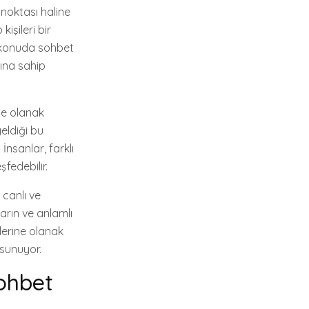
 noktası haline
işileri bir
r konuda sohbet
rına sahip
ne olanak
geldiği bu
İnsanlar, farklı
şfedebilir.
 canlı ve
ların ve anlamlı
lerine olanak
 sunuyor.
Sohbet