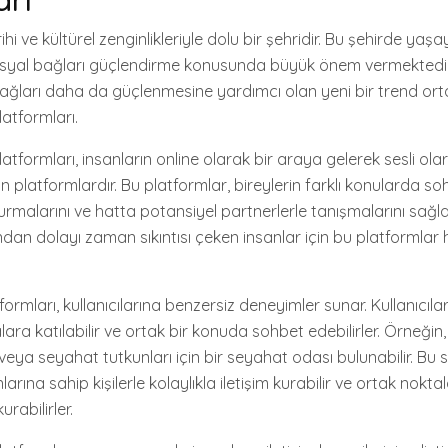
rihi ve kültürel zenginlikleriyle dolu bir şehridir. Bu şehirde yaş
osyal bağları güçlendirme konusunda büyük önem vermektedir.
bağları daha da güçlenmesine yardımcı olan yeni bir trend orta
latformları.
atformları, insanların online olarak bir araya gelerek sesli olar
 platformlardır. Bu platformlar, bireylerin farklı konularda so
urmalarını ve hatta potansiyel partnerlerle tanışmalarını sağla
an dolayı zaman sıkıntısı çeken insanlar için bu platformlar h
ormları, kullanıcılarına benzersiz deneyimler sunar. Kullanıcılar,
ara katılabilir ve ortak bir konuda sohbet edebilirler. Örneğin
 veya seyahat tutkunları için bir seyahat odası bulunabilir. Bu 
anlarına sahip kişilerle kolaylıkla iletişim kurabilir ve ortak nokt
urabilirler.