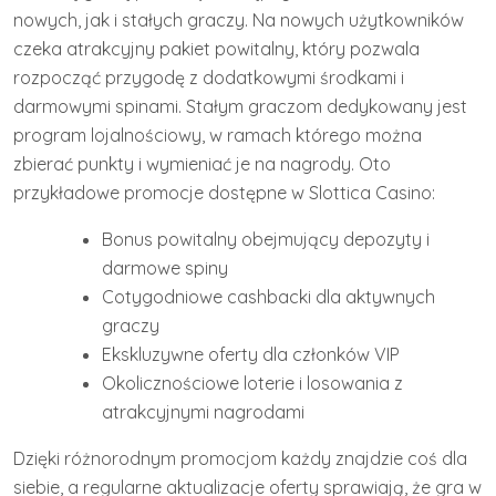
nowych, jak i stałych graczy. Na nowych użytkowników
czeka atrakcyjny pakiet powitalny, który pozwala
rozpocząć przygodę z dodatkowymi środkami i
darmowymi spinami. Stałym graczom dedykowany jest
program lojalnościowy, w ramach którego można
zbierać punkty i wymieniać je na nagrody. Oto
przykładowe promocje dostępne w Slottica Casino:
Bonus powitalny obejmujący depozyty i
darmowe spiny
Cotygodniowe cashbacki dla aktywnych
graczy
Ekskluzywne oferty dla członków VIP
Okolicznościowe loterie i losowania z
atrakcyjnymi nagrodami
Dzięki różnorodnym promocjom każdy znajdzie coś dla
siebie, a regularne aktualizacje oferty sprawiają, że gra w