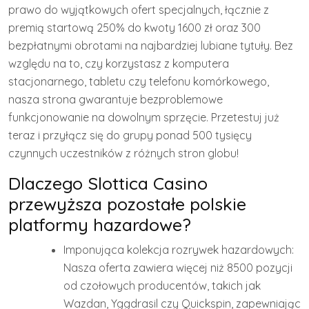
prawo do wyjątkowych ofert specjalnych, łącznie z
premią startową 250% do kwoty 1600 zł oraz 300
bezpłatnymi obrotami na najbardziej lubiane tytuły. Bez
względu na to, czy korzystasz z komputera
stacjonarnego, tabletu czy telefonu komórkowego,
nasza strona gwarantuje bezproblemowe
funkcjonowanie na dowolnym sprzęcie. Przetestuj już
teraz i przyłącz się do grupy ponad 500 tysięcy
czynnych uczestników z różnych stron globu!
Dlaczego Slottica Casino
przewyższa pozostałe polskie
platformy hazardowe?
Imponująca kolekcja rozrywek hazardowych:
Nasza oferta zawiera więcej niż 8500 pozycji
od czołowych producentów, takich jak
Wazdan, Yggdrasil czy Quickspin, zapewniając