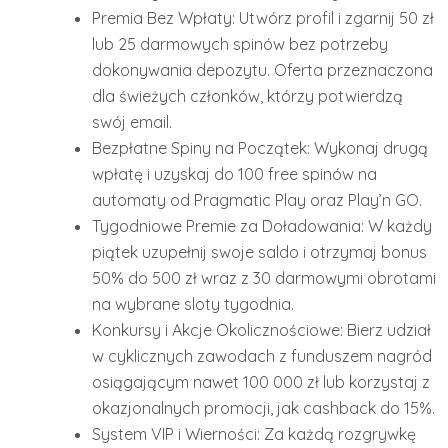
Premia Bez Wpłaty: Utwórz profil i zgarnij 50 zł
lub 25 darmowych spinów bez potrzeby
dokonywania depozytu. Oferta przeznaczona
dla świeżych członków, którzy potwierdzą
swój email.
Bezpłatne Spiny na Początek: Wykonaj drugą
wpłatę i uzyskaj do 100 free spinów na
automaty od Pragmatic Play oraz Play’n GO.
Tygodniowe Premie za Doładowania: W każdy
piątek uzupełnij swoje saldo i otrzymaj bonus
50% do 500 zł wraz z 30 darmowymi obrotami
na wybrane sloty tygodnia.
Konkursy i Akcje Okolicznościowe: Bierz udział
w cyklicznych zawodach z funduszem nagród
osiągającym nawet 100 000 zł lub korzystaj z
okazjonalnych promocji, jak cashback do 15%.
System VIP i Wierności: Za każdą rozgrywkę