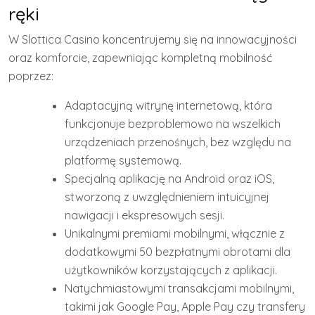
ręki
W Slottica Casino koncentrujemy się na innowacyjności
oraz komforcie, zapewniając kompletną mobilność
poprzez:
Adaptacyjną witrynę internetową, która
funkcjonuje bezproblemowo na wszelkich
urządzeniach przenośnych, bez względu na
platformę systemową.
Specjalną aplikację na Android oraz iOS,
stworzoną z uwzględnieniem intuicyjnej
nawigacji i ekspresowych sesji.
Unikalnymi premiami mobilnymi, włącznie z
dodatkowymi 50 bezpłatnymi obrotami dla
użytkowników korzystających z aplikacji.
Natychmiastowymi transakcjami mobilnymi,
takimi jak Google Pay, Apple Pay czy transfery