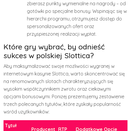
zbierasz punkty wymienialne na nagrody – od
gotówki po specjalne bonusy. Wspinając się w
hierarchii programu, otrzymujesz dostęp do
spersonalizowanych ofert oraz
przyspieszonej realizacji wypłat.
Które gry wybrać, by odnieść
sukces w polskiej Slottica?
Aby maksymalizować swoje możliwości wygranej w
internetowym kasynie Slottica, warto skoncentrować się
na renomowanych slotach charakteryzujących się
wysokim współczynnikiem zwrotu oraz ciekawymi
opcjami bonusowymi. Poniżej prezentujemy zestawienie
trzech polecanych tytułów, które zyskały popularność
wśród użytkowników:
Tytuł
Producent
RTP
Dodatkowe Opcje