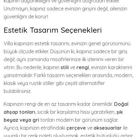
kapının dayanıklılığını ve güvenliğini doğrudan etkiler.
Unutmayın, kapınız sadece evinizin girişini değil, ailenizin
güvenliğini de korur!
Estetik Tasarım Seçenekleri
Villa kapınızın estetik tasarımı, evinizin genel görünümünü
büyük ölçüde etkiler. Düşünün ki, kapınız sadece bir giriş
değil; aynı zamanda misafirlerinize ilk izlenimi veren bir
vitrin. Bu nedenle, kapının
stili
ve
rengi
, evinizin karakterini
yansıtmalıdır. Farklı tasarım seçenekleri arasında, modern,
klasik veya rustik stiller gibi çeşitli alternatifler
bulabilirsiniz.
Kapınızın rengi de en az tasarımı kadar önemlidir.
Doğal
ahşap tonları
, sıcak bir karşılama hissi yaratırken,
şık
beyaz veya gri
tonları modern bir görünüm sağlar.
Ayrıca, kapınızın etrafındaki
çerçeve
ve
aksesuarlar
ile
uyumlu bir renk paleti oluşturmak, estetik bütünlüğü artırır.