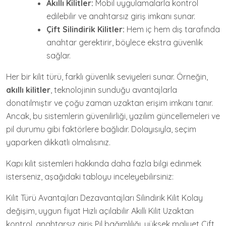
Akıllı Kilitler:
Mobil uygulamalarla kontrol
edilebilir ve anahtarsız giriş imkanı sunar.
Çift Silindirik Kilitler:
Hem iç hem dış tarafında
anahtar gerektirir, böylece ekstra güvenlik
sağlar.
Her bir kilit türü, farklı güvenlik seviyeleri sunar. Örneğin,
akıllı kilitler
, teknolojinin sunduğu avantajlarla
donatılmıştır ve çoğu zaman uzaktan erişim imkanı tanır.
Ancak, bu sistemlerin güvenilirliği, yazılım güncellemeleri ve
pil durumu gibi faktörlere bağlıdır. Dolayısıyla, seçim
yaparken dikkatli olmalısınız.
Kapı kilit sistemleri hakkında daha fazla bilgi edinmek
isterseniz, aşağıdaki tabloyu inceleyebilirsiniz:
Kilit Türü Avantajları Dezavantajları Silindirik Kilit Kolay
değişim, uygun fiyat Hızlı açılabilir Akıllı Kilit Uzaktan
kontrol, anahtarsız giriş Pil bağımlılığı, yüksek maliyet Çift