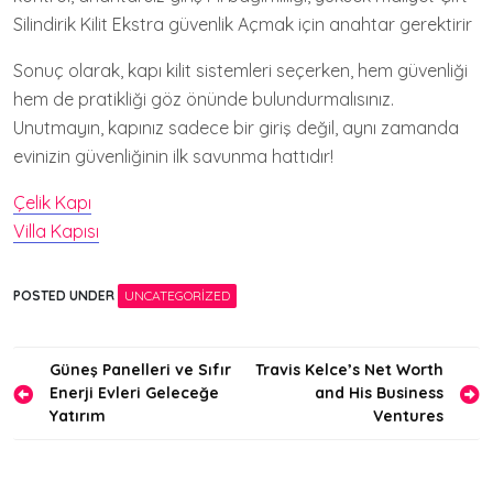
Silindirik Kilit Ekstra güvenlik Açmak için anahtar gerektirir
Sonuç olarak, kapı kilit sistemleri seçerken, hem güvenliği
hem de pratikliği göz önünde bulundurmalısınız.
Unutmayın, kapınız sadece bir giriş değil, aynı zamanda
evinizin güvenliğinin ilk savunma hattıdır!
Çelik Kapı
Villa Kapısı
POSTED UNDER
UNCATEGORIZED
Yazı
Güneş Panelleri ve Sıfır
Travis Kelce’s Net Worth
Enerji Evleri Geleceğe
and His Business
gezinmesi
Yatırım
Ventures