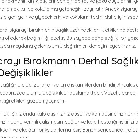
 bırakmanın anlık etkilerinden biri de tat ve koku duyularının g
ra içmek tat ve koku alma yeteneğini zayıflatır. Ancak sigarayı
la geri gelir ve yiyeceklerin ve kokuların tadını daha iyi hissede
ara, sigarayı bırakmanın sağlık üzerindeki anlık etkilerine dest
ontrol ederek bağımlılığı azaltır. Bu sayede daha sağlıklı bir y
uzda meydana gelen olumlu değişimleri deneyimleyebilirsiniz.
arayı Bırakmanın Derhal Sağlı
Değişiklikler
sağlığına ciddi zararlar veren alışkanlıklardan biridir. Ancak s
ücudunuzda olumlu değişiklikler başlamaktadır. Vozol sigarayı
ttığı etkileri gözden geçirelim.
 bıraktığınız anda kalp atış hızınız düşer ve kan basıncınız norm
in daha verimli çalışmasını sağlar ve kalp hastalığı riskinizi az
ükselir ve akciğer fonksiyonları iyileşir. Bunun sonucunda, nef
unları azalır.