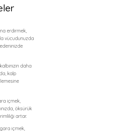
ler
ona erdirmek,
ında vücudunuzda
bedeninizde
 kalbinizin daha
zda, kalp
işlemesine
ara içmek,
ğınızda, öksürük
mliliği artar.
Sigara içmek,