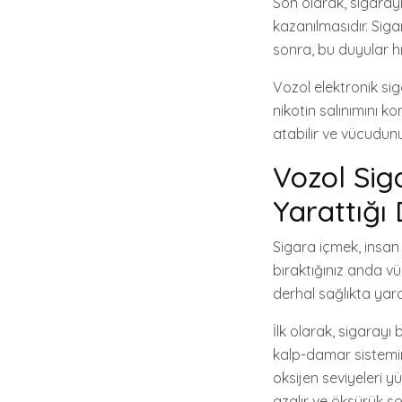
Son olarak, sigarayı
kazanılmasıdır. Siga
sonra, bu duyular hız
Vozol elektronik sig
nikotin salınımını k
atabilir ve vücudun
Vozol Sig
Yarattığı 
Sigara içmek, insan 
bıraktığınız anda v
derhal sağlıkta yara
İlk olarak, sigarayı
kalp-damar sisteminiz
oksijen seviyeleri y
azalır ve öksürük sor