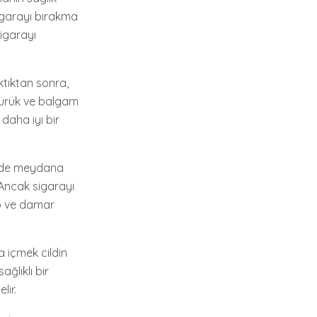
sigarayı bırakma
igarayı
aktıktan sonra,
sürük ve balgam
 daha iyi bir
temde meydana
. Ancak sigarayı
lp ve damar
a içmek cildin
ağlıklı bir
lir.