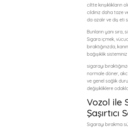
ciltte kırışıklıklar
cildiniz daha taze 
da azalır ve diş eti
Bunların yanı sıra, 
Sigara içmek, vücudu
bıraktığınızda, kanı
bağışıklık sisteminiz
sigarayı bıraktığını
normale döner, akciğ
ve genel sağlık dur
değişikliklere odakl
Vozol ile
Şaşırtıcı 
Sigarayı bırakma süre