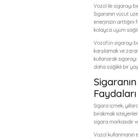
Vozol ile sigarayı bı
Sigaranın vücut üzeri
enerjinizin arttığın
kolayca uyum sağla
Vozol'ün sigarayı bı
karşılamak ve zarar
kullanarak sigarayı 
daha sağlıklı bir y
Sigaranın 
Faydaları
Sigara içmek, yıllar
bırakmak isteyenler 
sigara markasıdır ve
Vozol kullanmanın e