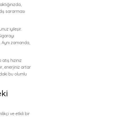
aktığınızda,
 diş sararması
uz iyileşir.
Sigarayı
iz. Aynı zamanda,
atış hızınız
, enerjiniz artar
zdaki bu olumlu
eki
kçi ve etkili bir