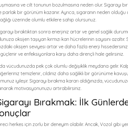
ın oluşmasına ve cilt tonunun bozulmasına neden olur. Sigarayı bır
ve parlak bir görünüm kazanır. Ayrıca, sigaranın neden olduğu
 sağlığı üzerinde olumlu etkilere sahip olursunuz.
sigarayı bıraktıktan sonra enerjiniz artar ve genel sağlık durumun
nuza oksijen taşıyan kırmızı kan hücrelerinin sayısını azaltır. 
nızdaki oksijen seviyesi artar ve daha fazla enerji hissedersin
 güçlenir ve enfeksiyonlara karşı daha dirençli hale gelirsiniz.
zda vücudunuzda pek çok olumlu değişiklik meydana gelir. Kalp 
erleriniz temizlenir, cildiniz daha sağlıklı bir görünüme kavuşur
umunuz iyileşir. Sigarayı bırakma kararı aldığınızda, vücudunu
anarak motivasyonunuzu artırabilirsiniz.
 Sigarayı Bırakmak: İlk Günlerd
Sonuçlar
ci herkes için zorlu bir deneyim olabilir. Ancak, Vozol gibi yenili