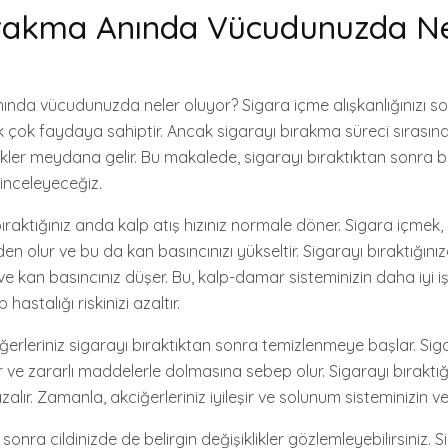
ırakma Anında Vücudunuzda Ne
ında vücudunuzda neler oluyor? Sigara içme alışkanlığınızı s
k çok faydaya sahiptir. Ancak sigarayı bırakma süreci sıras
likler meydana gelir. Bu makalede, sigarayı bıraktıktan sonra 
 inceleyeceğiz.
 bıraktığınız anda kalp atış hızınız normale döner. Sigara içmek,
den olur ve bu da kan basıncınızı yükseltir. Sigarayı bıraktığını
 ve kan basıncınız düşer. Bu, kalp-damar sisteminizin daha iyi 
hastalığı riskinizi azaltır.
erleriniz sigarayı bıraktıktan sonra temizlenmeye başlar. Sig
etir ve zararlı maddelerle dolmasına sebep olur. Sigarayı bıraktı
lır. Zamanla, akciğerleriniz iyileşir ve solunum sisteminizin veri
sonra cildinizde de belirgin değişiklikler gözlemleyebilirsiniz. 