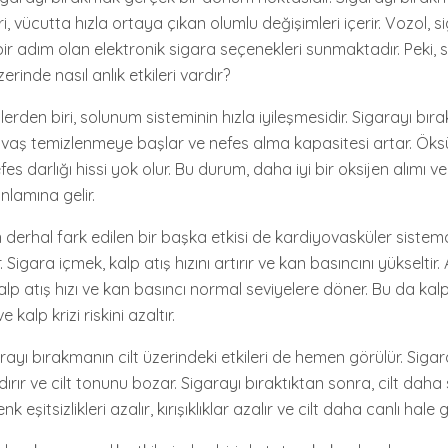
eri, vücutta hızla ortaya çıkan olumlu değişimleri içerir. Vozol, 
r adım olan elektronik sigara seçenekleri sunmaktadır. Peki, s
rinde nasıl anlık etkileri vardır?
kilerden biri, solunum sisteminin hızla iyileşmesidir. Sigarayı bır
avaş temizlenmeye başlar ve nefes alma kapasitesi artar. Ök
fes darlığı hissi yok olur. Bu durum, daha iyi bir oksijen alımı ve
anlamına gelir.
 derhal fark edilen bir başka etkisi de kardiyovasküler sis
r. Sigara içmek, kalp atış hızını artırır ve kan basıncını yükseltir
alp atış hızı ve kan basıncı normal seviyelere döner. Bu da ka
 kalp krizi riskini azaltır.
yı bırakmanın cilt üzerindeki etkileri de hemen görülür. Sigar
rır ve cilt tonunu bozar. Sigarayı bıraktıktan sonra, cilt daha s
eşitsizlikleri azalır, kırışıklıklar azalır ve cilt daha canlı hale ge