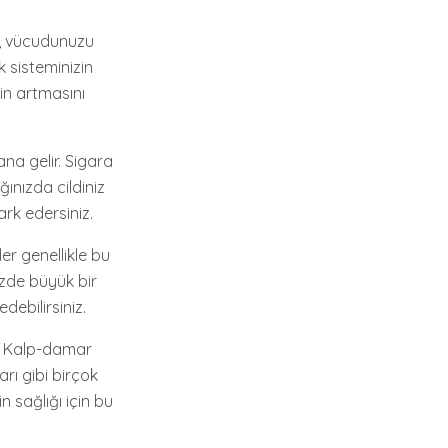
ek, vücudunuzu
 sisteminizin
in artmasını
ana gelir. Sigara
ğınızda cildiniz
ark edersiniz.
er genellikle bu
izde büyük bir
debilirsiniz.
z. Kalp-damar
arı gibi birçok
n sağlığı için bu