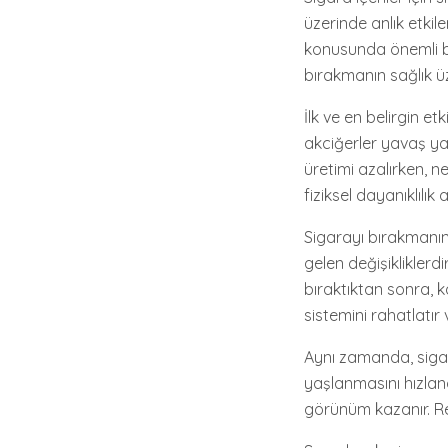
üzerinde anlık etkil
konusunda önemli bi
bırakmanın sağlık üze
İlk ve en belirgin et
akciğerler yavaş y
üretimi azalırken, ne
fiziksel dayanıklılık 
Sigarayı bırakmanın
gelen değişikliklerdi
bıraktıktan sonra, k
sistemini rahatlatır ve
Aynı zamanda, sigara
yaşlanmasını hızlandı
görünüm kazanır. Renk 