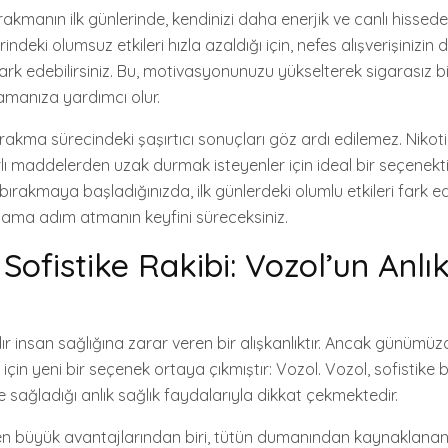
rakmanın ilk günlerinde, kendinizi daha enerjik ve canlı hissedebi
ndeki olumsuz etkileri hızla azaldığı için, nefes alışverişinizin d
ı fark edebilirsiniz. Bu, motivasyonunuzu yükselterek sigarasız
manıza yardımcı olur.
rakma sürecindeki şaşırtıcı sonuçları göz ardı edilemez. Nikotin
lı maddelerden uzak durmak isteyenler için ideal bir seçenekti
bırakmaya başladığınızda, ilk günlerdeki olumlu etkileri fark e
aşama adım atmanın keyfini süreceksiniz.
Sofistike Rakibi: Vozol’un Anlı
dır insan sağlığına zarar veren bir alışkanlıktır. Ancak günümüz
için yeni bir seçenek ortaya çıkmıştır: Vozol. Vozol, sofistike b
 sağladığı anlık sağlık faydalarıyla dikkat çekmektedir.
n büyük avantajlarından biri, tütün dumanından kaynaklanan 