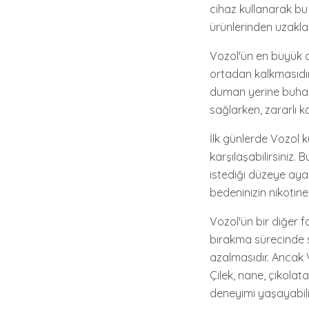
cihaz kullanarak bu 
ürünlerinden uzakla
Vozol'ün en büyük av
ortadan kalkmasıdır.
duman yerine buhar h
sağlarken, zararlı 
İlk günlerde Vozol k
karşılaşabilirsiniz.
istediği düzeye aya
bedeninizin nikotine 
Vozol'ün bir diğer 
bırakma sürecinde s
azalmasıdır. Ancak V
Çilek, nane, çikolat
deneyimi yaşayabilir