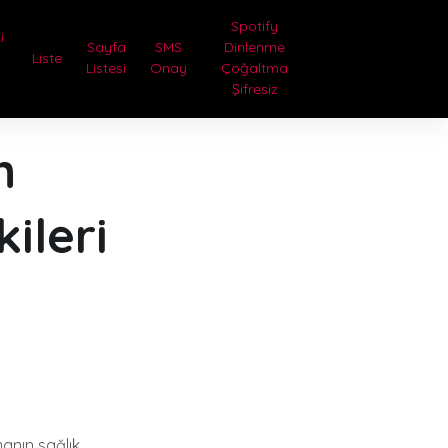
Spotify
i
Sayfa
SMS
Dinlenme
Liste
Listesi
Onay
Çoğaltma
Şifresiz
n
ileri
manın sağlık