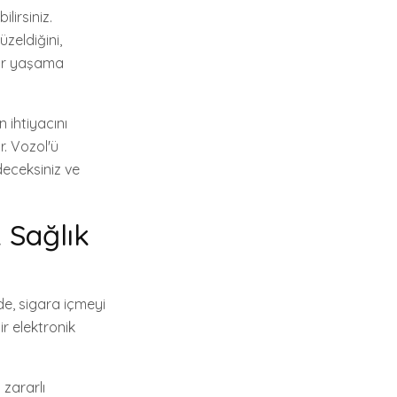
lirsiniz.
üzeldiğini,
 bir yaşama
 ihtiyacını
r. Vozol'ü
deceksiniz ve
k Sağlık
de, sigara içmeyi
ir elektronik
zararlı