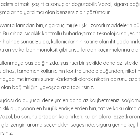
adımı atmak, şaşırtıcı sonuçlar doğurabilir. Vozol, sigara bağım
şmalarına yardımcı olan benzersiz bir çözümdür.
antajlarından biri, sigara içimiyle ilişkili zararlı maddelerin 
 Bu cihaz, sıcaklık kontrollü buharlaştırma teknolojisi sayesind
alinde sunar. Bu da, kullanıcıların nikotine olan ihtiyaçlarını k
katran ve karbon monoksit gibi unsurlardan kaçınmalarına olan
ullanmaya başladığınızda, şaşırtıcı bir şekilde daha az istekle
 Bu cihaz, tamamen kullanıcının kontrolünde olduğundan, nikotin
rlayabilme imkanı sunar. Kademeli olarak nikotin dozunu azal
olan bağımlılığını yavaşça azaltabilirsiniz.
faydası da duyusal deneyimleri daha az kaybetmenizi sağlamas
ıklıkla yaşanan en büyük endişelerden biri, tat ve koku alma d
ozol, bu sorunu ortadan kaldırırken, kullanıcılara lezzetli aro
a gibi zengin aroma seçenekleri sayesinde, sigara yerine keyifl
siniz.