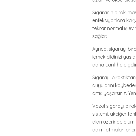
Sigaranın bırakılma
enfeksiyonlara karş
tekrar normal işlevi
sağlar.
Ayrıca, sigarayı bır
içmek cildinizi yaşla
daha canlı hale gelir
Sigarayı bıraktıktan
duyularını kaybeder
artış yaşarsınız. Yem
Vozol sigarayı bıra
sistemi, akciğer fonk
alan üzerinde olumlu
adımı atmaları öneml