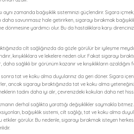
sı aynı zamanda bağışıklık sisteminizi güçlendirir. Sigara içm
ı daha savunmasız hale getirirken, sigarayı bırakmak bağışıklık
ne dönmesine yardımcı olur. Bu da hastalıklara karşı direnciniz
aktığınızda cilt sağlığınızda da gözle görülür bir iyileşme meyd
ndırır, kırışıklıklara ve lekelere neden olur. Fakat sigarayı bıraktı
, daha sağlıklı bir görünüm kazanır ve kırışıklıkların azaldığını f
 sonra tat ve koku alma duyularınız da geri döner. Sigara içenl
ler, ancak sigarayı bıraktığınızda tat ve koku alma yeteneğin
eklerin tadını daha iyi alır, çevrenizdeki kokuları daha net hisse
kmanın derhal sağlıkta yarattığı değişiklikler saymakla bitme
siyonları, bağışıklık sistemi, cilt sağlığı, tat ve koku alma duyul
 etkiler görülür. Bu nedenle, sigarayı bırakmak isteyen herkesi
idir.