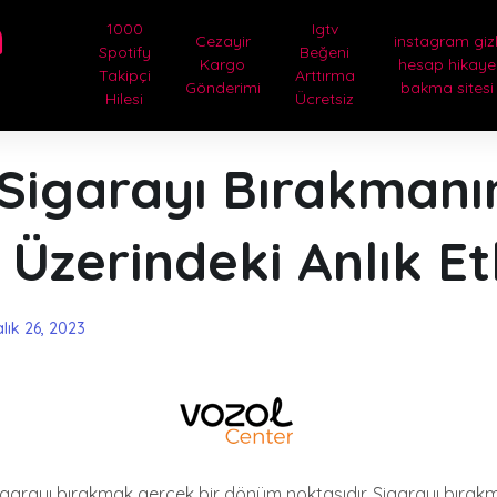
m
1000
Igtv
Cezayir
instagram gizl
Spotify
Beğeni
Kargo
hesap hikaye
Takipçi
Arttırma
Gönderimi
bakma sitesi
Hilesi
Ücretsiz
 Sigarayı Bırakmanı
 Üzerindeki Anlık Etk
alık 26, 2023
 sigarayı bırakmak gerçek bir dönüm noktasıdır. Sigarayı bırak