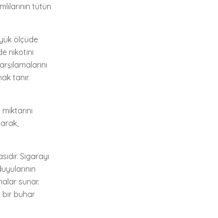
lılarının tütün
büyük ölçüde
e nikotini
arşılamalarını
ak tanır.
 miktarını
tarak,
ıdır. Sigarayı
uyularının
malar sunar.
i bir buhar