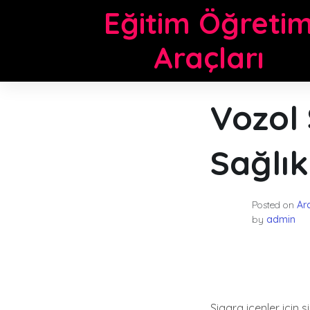
Skip
Eğitim Öğreti
to
content
Araçları
Vozol
Sağlık
Posted on
Ar
by
admin
Sigara içenler için