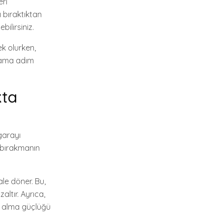
eri
 bıraktıktan
bilirsiniz.
ek olurken,
aşama adım
kta
igarayı
 bırakmanın
ale döner. Bu,
altır. Ayrıca,
es alma güçlüğü