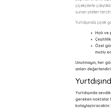
çiçekçilerle çalıştık
sunan siteleri tercih
Yurtdışında çiçek g
Hızlı ve 
Çeşitlilik
Özel gün
mutlu ed
Unutmayın,
her gö
anları değerlendiri
Yurtdışın
Yurtdışında sevdikl
gereken noktalar h
kolaylaştıracaktır.