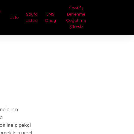
Spotify
i
Sayfa
SMS
Dinlenme
Liste
Listesi
Onay
Çoğaltma
Şifresiz
nolojinin
na
 online çiçekçi
amak için yerel