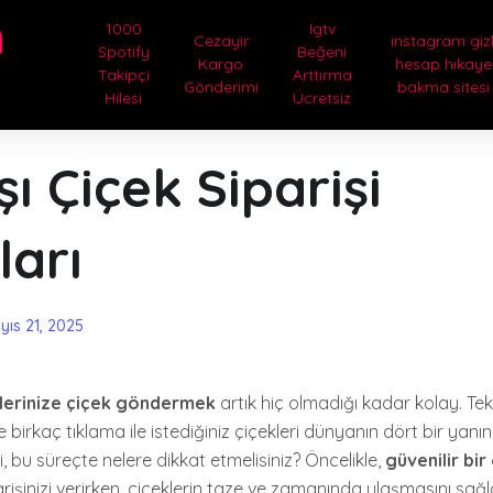
m
1000
Igtv
Cezayir
instagram gizl
Spotify
Beğeni
Kargo
hesap hikaye
Takipçi
Arttırma
Gönderimi
bakma sitesi
Hilesi
Ücretsiz
şı Çiçek Siparişi
ları
yıs 21, 2025
klerinize çiçek göndermek
artık hiç olmadığı kadar kolay. Tek
e birkaç tıklama ile istediğiniz çiçekleri dünyanın dört bir yanı
eki, bu süreçte nelere dikkat etmelisiniz? Öncelikle,
güvenilir bir
rişinizi verirken, çiçeklerin taze ve zamanında ulaşmasını sağl