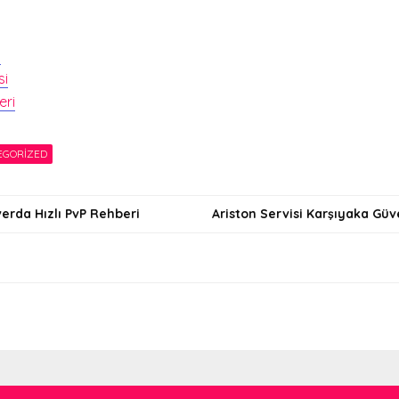
i
si
eri
EGORIZED
erda Hızlı PvP Rehberi
Ariston Servisi Karşıyaka Güv
i