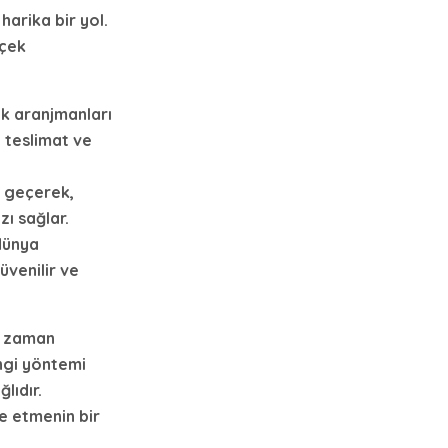
harika bir yol.
içek
ek aranjmanları
ı teslimat ve
e geçerek,
ı sağlar.
dünya
üvenilir ve
e zaman
angi yöntemi
lıdır.
e etmenin bir