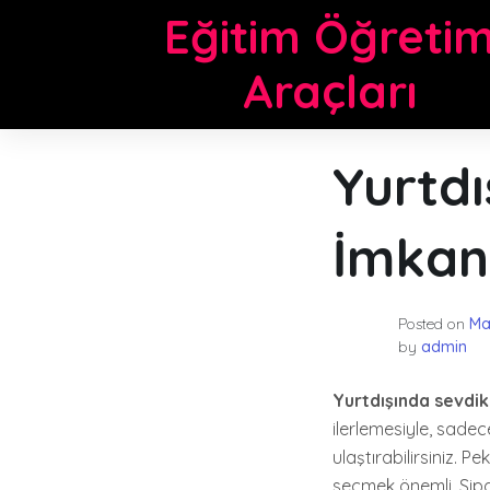
Skip
Eğitim Öğreti
to
content
Araçları
Yurtdı
İmkan
Posted on
Ma
by
admin
Yurtdışında sevdi
ilerlemesiyle, sadec
ulaştırabilirsiniz. P
seçmek önemli. Sipa