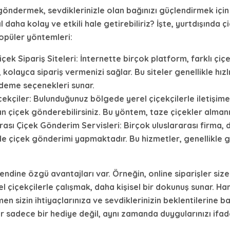
k göndermek
, sevdiklerinizle olan bağınızı güçlendirmek için 
l daha kolay ve etkili hale getirebiliriz? İşte, yurtdışında ç
püler yöntemleri:
içek Sipariş Siteleri:
İnternette birçok platform, farklı çiç
 kolayca sipariş vermenizi sağlar. Bu siteler genellikle hızl
ödeme seçenekleri sunar.
çekçiler:
Bulunduğunuz bölgede yerel çiçekçilerle iletişim
 çiçek gönderebilirsiniz. Bu yöntem, taze çiçekler almanız
rası Çiçek Gönderim Servisleri:
Birçok uluslararası firma, 
e çiçek gönderimi yapmaktadır. Bu hizmetler, genellikle g
endine özgü avantajları var. Örneğin,
online siparişler
siz
el çiçekçilerle çalışmak, daha kişisel bir dokunuş sunar. H
 sizin ihtiyaçlarınıza ve sevdiklerinizin beklentilerine bağ
r sadece bir hediye değil, aynı zamanda duygularınızı ifad