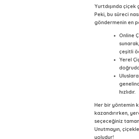
Yurtdışında çiçe
Peki, bu süreci nası
göndermenin en po
Online Ç
sunarak,
çeşitli 
Yerel Çi
doğrudan
Uluslara
genelind
hızlıdır.
Her bir yöntemin k
kazandırırken, yer
seçeceğiniz tamamen
Unutmayın, çiçekle
yoludur!