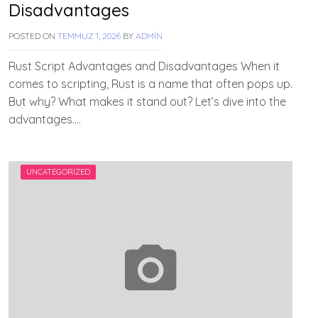
Disadvantages
POSTED ON
TEMMUZ 1, 2026
BY
ADMIN
Rust Script Advantages and Disadvantages When it
comes to scripting, Rust is a name that often pops up.
But why? What makes it stand out? Let’s dive into the
advantages….
UNCATEGORIZED