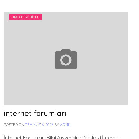
UNCATEGORIZED
internet forumları
POSTED ON
TEMMUZ 6, 2026
BY
ADMIN
İnternet Forumları: Bilgi Alışverişinin Merkezi İnternet