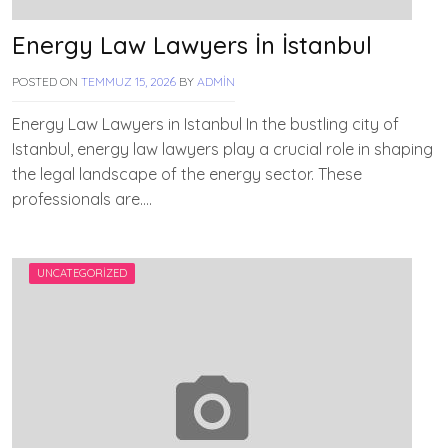
Energy Law Lawyers İn İstanbul
POSTED ON
TEMMUZ 15, 2026
BY
ADMIN
Energy Law Lawyers in Istanbul In the bustling city of
Istanbul, energy law lawyers play a crucial role in shaping
the legal landscape of the energy sector. These
professionals are….
UNCATEGORIZED