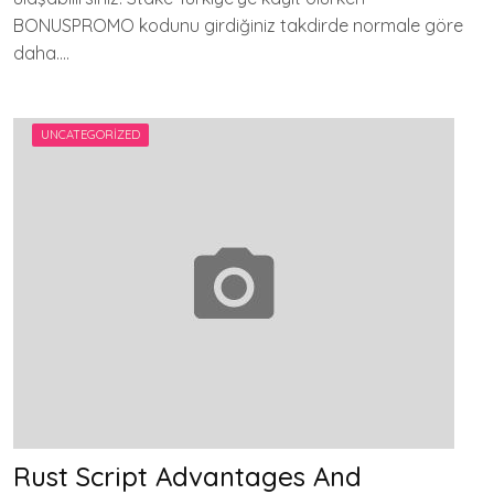
BONUSPROMO kodunu girdiğiniz takdirde normale göre
daha….
UNCATEGORIZED
Rust Script Advantages And