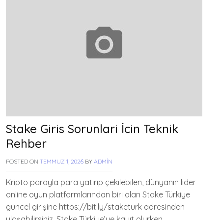
Stake Giris Sorunlari İcin Teknik
Rehber
POSTED ON
TEMMUZ 1, 2026
BY
ADMIN
Kripto parayla para yatırıp çekilebilen, dünyanın lider
online oyun platformlarından biri olan Stake Türkiye
güncel girişine https://bit.ly/staketurk adresinden
ulaşabilirsiniz. Stake Türkiye’ye kayıt olurken